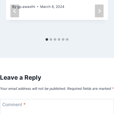
By
gp.awasthi
March 6, 2024
Leave a Reply
Your email address will not be published.
Required fields are marked
*
Comment
*