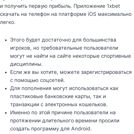
и получить первую прибыль. Приложение 1xbet
скачать на телефон на платформе iOS максимально
легко.
Этого будет достаточно для большинства
игроков, но требовательные пользователи
могут не найти на сайте некоторые спортивные
дисциплины.
Если же вы хотите, можете зарегистрироваться
с помощью соцсетей.
Для пополнения могут использоваться как
пластиковые банковские карты, так и
транзакции с электронных кошельков.
Именно по этой причине пользователи на
протяжении длительного времени просили
создать программу для Android.