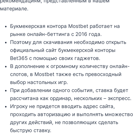
рекомендациям, представленным в нашем
материале.
Букмекерская контора Mostbet работает на
рынке онлайн-беттинга с 2016 года.
Поэтому для скачивания необходимо открыть
официальный сайт букмекерской конторы
Bet365 с помощью своих гаджетов.
В дополнение к огромному количеству онлайн-
слотов, в Mostbet также есть превосходный
выбор настольных игр.
При добавлении одного события, ставка будет
рассчитана как ординар, нескольких – экспресс.
Игроку не придется вводить адрес сайта,
проходить авторизацию и выполнять множество
других действий, не позволяющих сделать
быструю ставку.