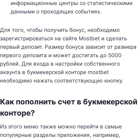
информационные центры со статистическими
данными о проходящих событиях.
Для того, чтобы получить бонус, необходимо
зарегистрироваться на сайте Mostbet и сделать
первый депозит. Размер бонуса зависит от размера
первого депозита и может достигать до 5000
рублей. Для входа в настройки собственного
акаунта в букмекерской конторе mostbet
необходимо нажать соответствующую кнопку.
Как пополнить счет в букмекерской
конторе?
Из этого меню также можно перейти в самые
популярные разделы приложения, например,