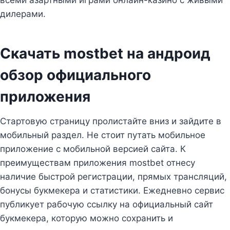
дилерами.
Скачать mostbet на андроид
обзор официального
приложения
Стартовую страницу пролистайте вниз и зайдите в
мобильный раздел. Не стоит путать мобильное
приложение с мобильной версией сайта. К
преимуществам приложения mostbet отнесу
наличие быстрой регистрации, прямых трансляций,
бонусы букмекера и статистики. Ежедневно сервис
публикует рабочую ссылку на официальный сайт
букмекера, которую можно сохранить и