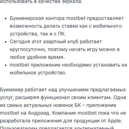
использовать в качестве зеркала.
Букмекерская контора mostbet предоставляет
возможность делать ставки как с мобильного
устройства, так и с ПК.
Сегодня этот азартный клуб работает
круглосуточно, поэтому начать игру можно в
любое удобное время.
mostbet приложение необходимо установить на
мобильное устройство.
Букмекер работает над улучшением предлагаемых
услуг, расширяя функционал своим клиентам. Одна
из самых актуальных новинок БК – приложение
mostbet на Андроид. Компания mostbet пока что не
разработала приложения для продукции от Apple.
Пользователям предлагается альтернативный