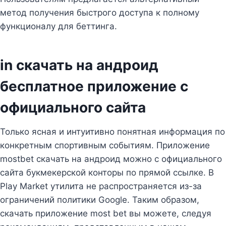
метод получения быстрого доступа к полному
функционалу для беттинга.
in скачать на андроид
бесплатное приложение с
официального сайта
Только ясная и интуитивно понятная информация по
конкретным спортивным событиям. Приложение
mostbet скачать на андроид можно с официального
сайта букмекерской конторы по прямой ссылке. В
Play Market утилита не распространяется из-за
ограничений политики Google. Таким образом,
скачать приложение most bet вы можете, следуя