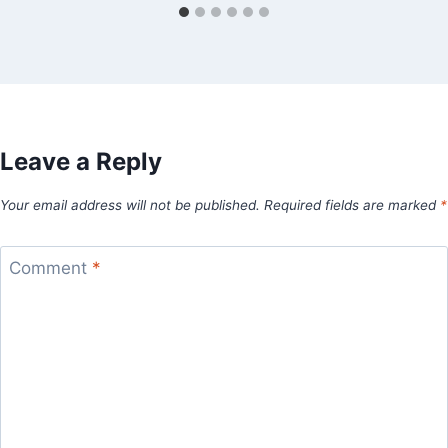
Leave a Reply
Your email address will not be published.
Required fields are marked
*
Comment
*