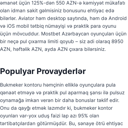
əmanət üçün 125%-dən 550 AZN-ə kəmiyyət mükafatı
olan idman sakit gəlmisiniz bonusunu ehtiyac edə
bilərlər. Aviator həm desktop saytında, həm də Android
və iOS mobil tətbiq nümayişi və praktik para oyunu
üçün mövcuddur. Mostbet Azərbaycan oyunçuları üçün
bir neçə pul çıxarma limiti qoyub – siz adi olaraq 8950
AZN, həftəlik AZN, ayda AZN çıxara bilərsiniz.
Populyar Provayderlər
Bukmeker kontoru həmçinin elliklə oyunçulara pula
qənaət etməyə və praktik pul aparmaq şansı ilə pulsuz
oynamağa imkan verən bir daha bonuslar təklif edir.
Onu da qayğı etmək lazımdır ki, bukmeker kontor
oyunları var-yox uduş faizi lap azı 95% olan
tərtibatçılardan götürmüşdür. Bu, sənaye ötrü ehtiyac