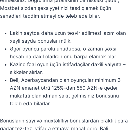
etməlisiniz. Doğrulama prosesinin bir hissəsi qədər,
Mostbet sizdən şəxsiyyətinizi təsdiqləmək üçün
sənədləri təqdim etməyi də tələb edə bilər.
Lakin saytda daha uzun təsvir edilməsi lazım olan
xeyli sayda bonuslar mülk.
Əgər oyunçu parolu unudubsa, o zaman şəxsi
hesabına daxil olarkən onu bərpa eləmək olar.
Kazino fəal oyun üçün istifadəçilər daxili valyuta –
sikkələr alırlar.
Bəli, Azərbaycandan olan oyunçular minimum 3
AZN əmanət ötrü 125%-dən 550 AZN-ə qədər
mükafatı olan idman sakit gəlmisiniz bonusunu
tələb edə bilərlər.
Bonusların sayı və müxtəlifliyi bonuslardan praktik para
qədər tez-tez istifadə etməyə macal borc. Bəli,