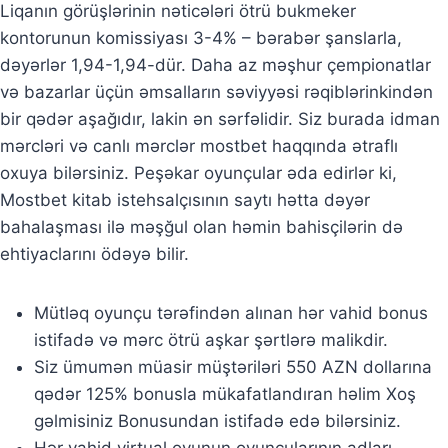
Liqanın görüşlərinin nəticələri ötrü bukmeker
kontorunun komissiyası 3-4% – bərabər şanslarla,
dəyərlər 1,94-1,94-dür. Daha az məşhur çempionatlar
və bazarlar üçün əmsalların səviyyəsi rəqiblərinkindən
bir qədər aşağıdır, lakin ən sərfəlidir. Siz burada idman
mərcləri və canlı mərclər mostbet haqqında ətraflı
oxuya bilərsiniz. Peşəkar oyunçular əda edirlər ki,
Mostbet kitab istehsalçısının saytı hətta dəyər
bahalaşması ilə məşğul olan həmin bahisçilərin də
ehtiyaclarını ödəyə bilir.
Mütləq oyunçu tərəfindən alınan hər vahid bonus
istifadə və mərc ötrü aşkar şərtlərə malikdir.
Siz ümumən müasir müştəriləri 550 AZN dollarına
qədər 125% bonusla mükafatlandıran həlim Xoş
gəlmisiniz Bonusundan istifadə edə bilərsiniz.
Hər vahid virtual oyunun oyunçularının adları,