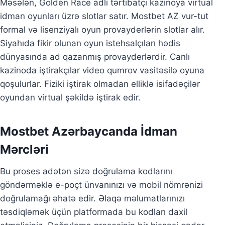
Məsələn, Golden Race adlı tərtibatçı kazinoya virtual
idman oyunları üzrə slotlar satır. Mostbet AZ vur-tut
formal və lisenziyalı oyun provayderlərin slotlar alır.
Siyahıda fikir olunan oyun istehsalçıları hədis
dünyasında ad qazanmış provayderlərdir. Canlı
kazinoda iştirakçılar video qumrov vasitəsilə oyuna
qoşulurlar. Fiziki iştirak olmadan elliklə isifadəçilər
oyundan virtual şəkildə iştirak edir.
Mostbet Azərbaycanda İdman
Mərcləri
Bu proses adətən sizə doğrulama kodlarını
göndərməklə e-poçt ünvanınızı və mobil nömrənizi
doğrulamağı əhatə edir. Əlaqə məlumatlarınızı
təsdiqləmək üçün platformada bu kodları daxil