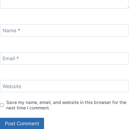
Name
*
Email
*
Website
Save my name, email, and website in this browser for the
next time I comment.