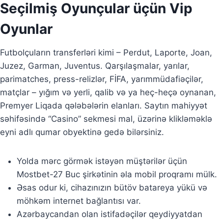
Seçilmiş Oyunçular üçün Vip
Oyunlar
Futbolçuların transferləri kimi – Perdut, Laporte, Joan,
Juzez, Garman, Juventus. Qarşılaşmalar, yarılar,
parimatches, press-relizlər, FİFA, yarımmüdafiəçilər,
matçlar – yığım və yerli, qalib və ya heç-heçə oynanan,
Premyer Liqada qələbələrin elanları. Saytın mahiyyət
səhifəsində “Casino” sekmesi mal, üzərinə klikləməklə
eyni adlı qumar obyektinə gedə bilərsiniz.
Yolda mərc görmək istəyən müştərilər üçün
Mostbet-27 Buc şirkətinin əla mobil proqramı mülk.
Əsas odur ki, cihazınızın bütöv batareya yükü və
möhkəm internet bağlantısı var.
Azərbaycandan olan istifadəçilər qeydiyyatdan