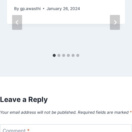
By
gp.awasthi
January 26, 2024
Leave a Reply
Your email address will not be published.
Required fields are marked
*
Comment
*