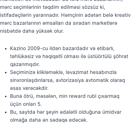
mərc seçimlərinin təqdim edilməsi sözsüz ki,
istifadəçilərin yararınadır. Həmçinin adətən belə kreativ
mərc bazarlarının əmsalları da sıradan marketlərə
nisbətdə daha yüksək olur.
Kazino 2009-cu ildən bazardadır və etibarlı,
təhlükəsiz və həqiqətli olması ilə üstüörtülü şöhrət
qazanmışdır.
Seçiminizə klikləməklə, ləvazimat hesabınızla
sinxronlaşdırılarsa, avtorizasiya avtomatik olaraq
əsas verəcəkdir.
Buna ötrü, məsələn, min reward rubl çıxarmaq
üçün onları 5.
Bu, saytda hər şeyin ədalətli olduğuna ümidvar
olmağa daha ən sədəqə edəcək.