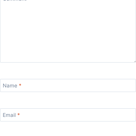
Name
*
Email
*