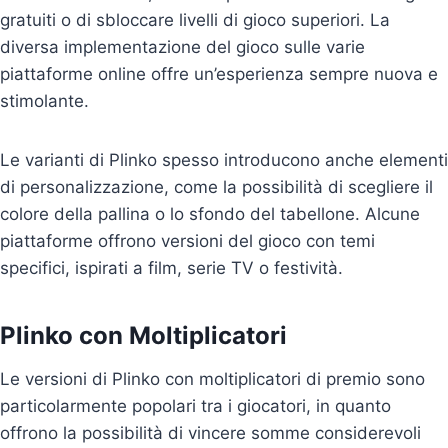
gratuiti o di sbloccare livelli di gioco superiori. La
diversa implementazione del gioco sulle varie
piattaforme online offre un’esperienza sempre nuova e
stimolante.
Le varianti di Plinko spesso introducono anche elementi
di personalizzazione, come la possibilità di scegliere il
colore della pallina o lo sfondo del tabellone. Alcune
piattaforme offrono versioni del gioco con temi
specifici, ispirati a film, serie TV o festività.
Plinko con Moltiplicatori
Le versioni di Plinko con moltiplicatori di premio sono
particolarmente popolari tra i giocatori, in quanto
offrono la possibilità di vincere somme considerevoli