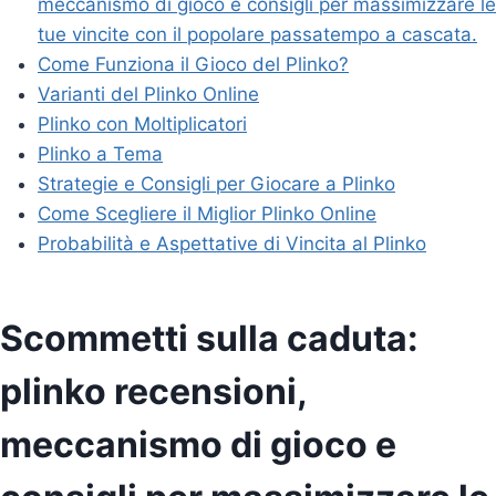
meccanismo di gioco e consigli per massimizzare le
tue vincite con il popolare passatempo a cascata.
Come Funziona il Gioco del Plinko?
Varianti del Plinko Online
Plinko con Moltiplicatori
Plinko a Tema
Strategie e Consigli per Giocare a Plinko
Come Scegliere il Miglior Plinko Online
Probabilità e Aspettative di Vincita al Plinko
Scommetti sulla caduta:
plinko recensioni,
meccanismo di gioco e