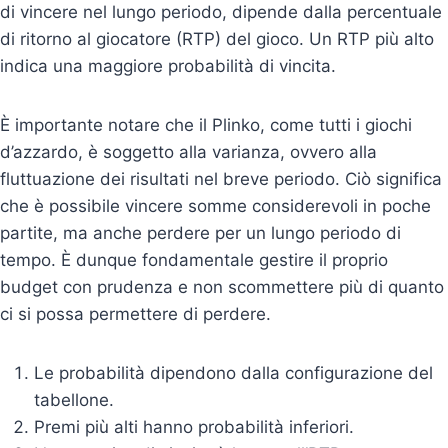
di vincere nel lungo periodo, dipende dalla percentuale
di ritorno al giocatore (RTP) del gioco. Un RTP più alto
indica una maggiore probabilità di vincita.
È importante notare che il Plinko, come tutti i giochi
d’azzardo, è soggetto alla varianza, ovvero alla
fluttuazione dei risultati nel breve periodo. Ciò significa
che è possibile vincere somme considerevoli in poche
partite, ma anche perdere per un lungo periodo di
tempo. È dunque fondamentale gestire il proprio
budget con prudenza e non scommettere più di quanto
ci si possa permettere di perdere.
Le probabilità dipendono dalla configurazione del
tabellone.
Premi più alti hanno probabilità inferiori.