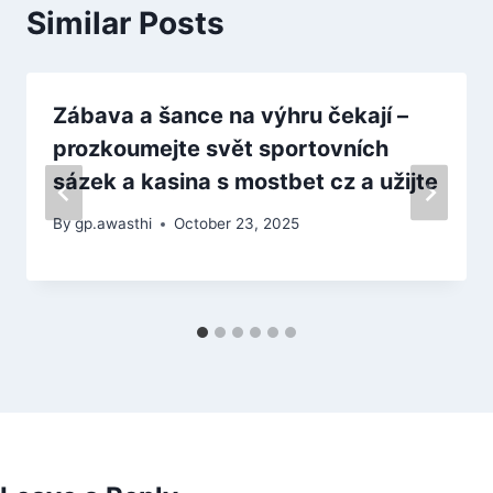
Similar Posts
Zábava a šance na výhru čekají –
prozkoumejte svět sportovních
sázek a kasina s mostbet cz a užijte
By
gp.awasthi
October 23, 2025