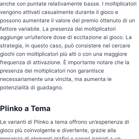
anche con puntate relativamente basse. I moltiplicatori
vengono attivati casualmente durante il gioco e
possono aumentare il valore del premio ottenuto di un
fattore variabile. La presenza dei moltiplicatori
aggiunge un’ulteriore dose di eccitazione al gioco. La
strategia, in questo caso, può consistere nel cercare
giochi con moltiplicatori più alti o con una maggiore
frequenza di attivazione. È importante notare che la
presenza dei moltiplicatori non garantisce
necessariamente una vincita, ma aumenta le
potenzialità di guadagno.
Plinko a Tema
Le varianti di Plinko a tema offrono un’esperienza di
gioco più coinvolgente e divertente, grazie alla
presenza di elementi grafici e sonori ispirati a un