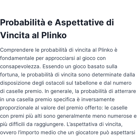
Probabilità e Aspettative di
Vincita al Plinko
Comprendere le probabilità di vincita al Plinko è
fondamentale per approcciarsi al gioco con
consapevolezza. Essendo un gioco basato sulla
fortuna, le probabilità di vincita sono determinate dalla
disposizione degli ostacoli sul tabellone e dal numero
di caselle premio. In generale, la probabilità di atterrare
in una casella premio specifica è inversamente
proporzionale al valore del premio offerto: le caselle
con premi più alti sono generalmente meno numerose e
più difficili da raggiungere. L’aspettativa di vincita,
ovvero l’importo medio che un giocatore può aspettarsi