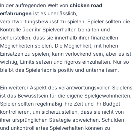
In der aufregenden Welt von
chicken road
erfahrungen
ist es unerlässlich,
verantwortungsbewusst zu spielen. Spieler sollten die
Kontrolle über ihr Spielverhalten behalten und
sicherstellen, dass sie innerhalb ihrer finanziellen
Möglichkeiten spielen. Die Möglichkeit, mit hohen
Einsätzen zu spielen, kann verlockend sein, aber es ist
wichtig, Limits setzen und rigoros einzuhalten. Nur so
bleibt das Spielerlebnis positiv und unterhaltsam.
Ein weiterer Aspekt des verantwortungsvollen Spielens
ist das Bewusstsein für die eigene Spielgewohnheiten.
Spieler sollten regelmäßig ihre Zeit und ihr Budget
kontrollieren, um sicherzustellen, dass sie nicht von
ihrer ursprünglichen Strategie abweichen. Schulden
und unkontrolliertes Spielverhalten können zu