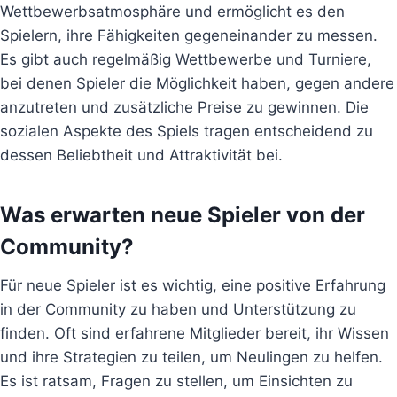
Wettbewerbsatmosphäre und ermöglicht es den
Spielern, ihre Fähigkeiten gegeneinander zu messen.
Es gibt auch regelmäßig Wettbewerbe und Turniere,
bei denen Spieler die Möglichkeit haben, gegen andere
anzutreten und zusätzliche Preise zu gewinnen. Die
sozialen Aspekte des Spiels tragen entscheidend zu
dessen Beliebtheit und Attraktivität bei.
Was erwarten neue Spieler von der
Community?
Für neue Spieler ist es wichtig, eine positive Erfahrung
in der Community zu haben und Unterstützung zu
finden. Oft sind erfahrene Mitglieder bereit, ihr Wissen
und ihre Strategien zu teilen, um Neulingen zu helfen.
Es ist ratsam, Fragen zu stellen, um Einsichten zu