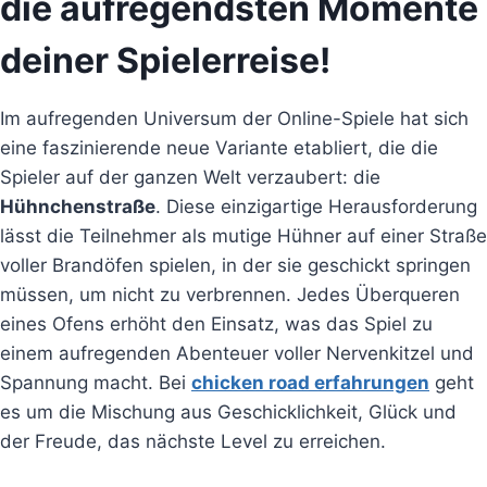
die aufregendsten Momente
deiner Spielerreise!
Im aufregenden Universum der Online-Spiele hat sich
eine faszinierende neue Variante etabliert, die die
Spieler auf der ganzen Welt verzaubert: die
Hühnchenstraße
. Diese einzigartige Herausforderung
lässt die Teilnehmer als mutige Hühner auf einer Straße
voller Brandöfen spielen, in der sie geschickt springen
müssen, um nicht zu verbrennen. Jedes Überqueren
eines Ofens erhöht den Einsatz, was das Spiel zu
einem aufregenden Abenteuer voller Nervenkitzel und
Spannung macht. Bei
chicken road erfahrungen
geht
es um die Mischung aus Geschicklichkeit, Glück und
der Freude, das nächste Level zu erreichen.