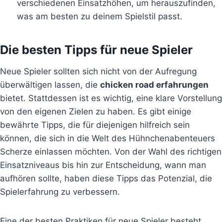
verschiedenen Einsatzhöhen, um herauszufinden,
was am besten zu deinem Spielstil passt.
Die besten Tipps für neue Spieler
Neue Spieler sollten sich nicht von der Aufregung
überwältigen lassen, die
chicken road erfahrungen
bietet. Stattdessen ist es wichtig, eine klare Vorstellung
von den eigenen Zielen zu haben. Es gibt einige
bewährte Tipps, die für diejenigen hilfreich sein
können, die sich in die Welt des Hühnchenabenteuers
Scherze einlassen möchten. Von der Wahl des richtigen
Einsatzniveaus bis hin zur Entscheidung, wann man
aufhören sollte, haben diese Tipps das Potenzial, die
Spielerfahrung zu verbessern.
Eine der besten Praktiken für neue Spieler besteht