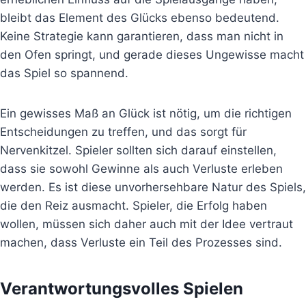
bleibt das Element des Glücks ebenso bedeutend.
Keine Strategie kann garantieren, dass man nicht in
den Ofen springt, und gerade dieses Ungewisse macht
das Spiel so spannend.
Ein gewisses Maß an Glück ist nötig, um die richtigen
Entscheidungen zu treffen, und das sorgt für
Nervenkitzel. Spieler sollten sich darauf einstellen,
dass sie sowohl Gewinne als auch Verluste erleben
werden. Es ist diese unvorhersehbare Natur des Spiels,
die den Reiz ausmacht. Spieler, die Erfolg haben
wollen, müssen sich daher auch mit der Idee vertraut
machen, dass Verluste ein Teil des Prozesses sind.
Verantwortungsvolles Spielen