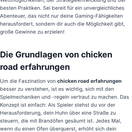
besten Praktiken. Sei bereit für ein unvergleichliches
Abenteuer, das nicht nur deine Gaming-Fähigkeiten
herausfordert, sondern dir auch die Möglichkeit gibt,
große Gewinne zu erzielen!
Die Grundlagen von chicken
road erfahrungen
Um die Faszination von
chicken road erfahrungen
besser zu verstehen, ist es wichtig, sich mit den
Spielmechaniken und -regeln vertraut zu machen. Das
Konzept ist einfach: Als Spieler stehst du vor der
Herausforderung, dein Huhn über eine Straße zu
steuern, die mit Brandöfen gesäumt ist. Jedes Mal,
wenn du einen Ofen überquerst, erhöht sich dein