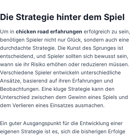
Die Strategie hinter dem Spiel
Um in
chicken road erfahrungen
erfolgreich zu sein,
benötigen Spieler nicht nur Glück, sondern auch eine
durchdachte Strategie. Die Kunst des Sprunges ist
entscheidend, und Spieler sollten sich bewusst sein,
wann sie ihr Risiko erhöhen oder reduzieren müssen.
Verschiedene Spieler entwickeln unterschiedliche
Ansätze, basierend auf ihren Erfahrungen und
Beobachtungen. Eine kluge Strategie kann den
Unterschied zwischen dem Gewinn eines Spiels und
dem Verlieren eines Einsatzes ausmachen.
Ein guter Ausgangspunkt für die Entwicklung einer
eigenen Strategie ist es, sich die bisherigen Erfolge