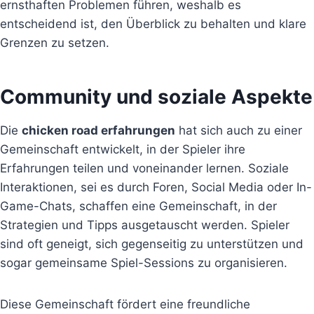
ernsthaften Problemen führen, weshalb es
entscheidend ist, den Überblick zu behalten und klare
Grenzen zu setzen.
Community und soziale Aspekte
Die
chicken road erfahrungen
hat sich auch zu einer
Gemeinschaft entwickelt, in der Spieler ihre
Erfahrungen teilen und voneinander lernen. Soziale
Interaktionen, sei es durch Foren, Social Media oder In-
Game-Chats, schaffen eine Gemeinschaft, in der
Strategien und Tipps ausgetauscht werden. Spieler
sind oft geneigt, sich gegenseitig zu unterstützen und
sogar gemeinsame Spiel-Sessions zu organisieren.
Diese Gemeinschaft fördert eine freundliche