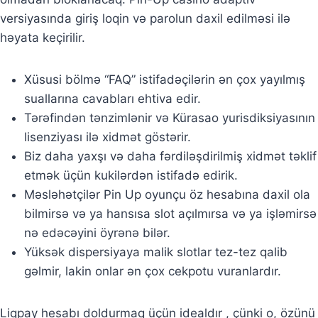
versiyasında giriş loqin və parolun daxil edilməsi ilə
həyata keçirilir.
Xüsusi bölmə “FAQ” istifadəçilərin ən çox yayılmış
suallarına cavabları ehtiva edir.
Tərəfindən tənzimlənir və Kürasao yurisdiksiyasının
lisenziyası ilə xidmət göstərir.
Biz daha yaxşı və daha fərdiləşdirilmiş xidmət təklif
etmək üçün kukilərdən istifadə edirik.
Məsləhətçilər Pin Up oyunçu öz hesabına daxil ola
bilmirsə və ya hansısa slot açılmırsa və ya işləmirsə
nə edəcəyini öyrənə bilər.
Yüksək dispersiyaya malik slotlar tez-tez qalib
gəlmir, lakin onlar ən çox cekpotu vuranlardır.
Liqpay hesabı doldurmaq üçün idealdır , çünki o, özünü