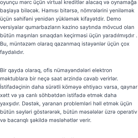
oyunçu mərc üçün virtual kreditlər alacaq və oynamağa
başlaya biləcək. Hamısı bitərsə, nömrələrini yeniləmək
üçün səhifəni yenidən yükləmək kifayətdir. Demo
versiyalar qumarbazların kazino saytında mövcud olan
bütün maşınları sınaqdan keçirməsi üçün yaradılmışdır .
Bu, müntəzəm olaraq qazanmaq istəyənlər üçün çox
faydalıdır.
Bir qayda olaraq, ofis nümayəndələri elektron
məktublara bir neçə saat ərzində cavab verirlər.
İstifadəçinin daha sürətli köməyə ehtiyacı varsa, qaynar
xətt və ya canlı söhbətdən istifadə etmək daha
yaxşıdır. Dəstək, yaranan problemləri həll etmək üçün
bütün səyləri göstərərək, bütün məsələlər üzrə operativ
və bacarıqlı şəkildə məsləhətlər verir.