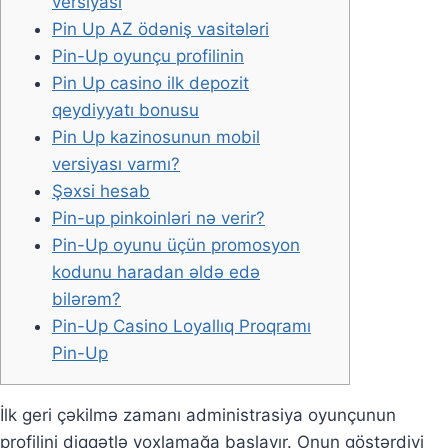
versiyası
Pin Up AZ ödəniş vasitələri
Pin-Up oyunçu profilinin
Pin Up casino ilk depozit
qeydiyyatı bonusu
Pin Up kazinosunun mobil
versiyası varmı?
Şəxsi hesab
Pin-up pinkoinləri nə verir?
Pin-Up oyunu üçün promosyon
kodunu haradan əldə edə
bilərəm?
Pin-Up Casino Loyallıq Proqramı
Pin-Up
İlk geri çəkilmə zamanı administrasiya oyunçunun
profilini diqqətlə yoxlamağa başlayır. Onun göstərdiyi