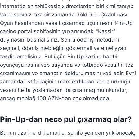
İnternetdə ən təhlükəsiz xidmətlərdən biri kimi tanıyıb
və hesabınızı tez bir zamanda doldurur. Çıxarılması
Oyun hesabından vəsait çıxarmaq üçün rəsmi Pin-Up
casino portal səhifəsinin yuxarısındakı “Kassir”
düyməsini basmalısınız. Sonra ödəniş metodunu
seçməli, ödəniş məbləğini göstərməli və əməliyyatı
təsdiqləməlisiniz. Pul üçün Pin Up kazino hər bir
oyunçuya rəsmi veb saytında və tətbiqdə vəsaitin tez
çıxarılmasını və əmanətin doldurulmasını vəd edir. Eyni
zamanda, istifadəçinin mərc etdikdən sonra udduğu
vəsaiti hətta yoxlamadan da çıxarmaq mümkündür,
ancaq məbləğ 100 AZN-dən çox olmadıqda.
Pin-Up-dan necə pul çıxarmaq olar?
Bunun üzərinə klikləməklə, səhifə yenidən yüklənəcək,