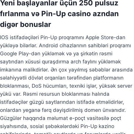
Yeni başlayanlar üçün 250 pulsuz
fırlanma və Pin-Up casino azndan
digər bonuslar
IOS istifadəçiləri Pin-Up proqramını Apple Store-dan
yükləyə bilərlər. Android cihazlarının sahibləri proqramı
Google Play-dən yükləmək və ya şirkətin rəsmi
saytından xüsusi quraşdırma arch faylını yükləmək
imkanına malikdirlər. Ən çox yayılmış səbəblər arasında
səlahiyyətli dövlət orqanları tərəfindən platformanın
bloklanması, DoS hücumları, texniki işlər, yüksək server
yükü var. Rəsmi resursun bloklanması halında
istifadəçilər güzgü saytlarından istifadə etməlidirlər,
onlardan yeganə fərq dəyişdirilmiş domen ünvanıdır.
Güzgülər haqqında məlumat e-poçt vasitəsilə poçt
siyahısında, sosial şəbəkələrdəki Pin-Up kazino