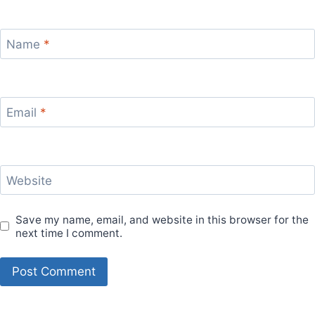
Name
*
Email
*
Website
Save my name, email, and website in this browser for the
next time I comment.