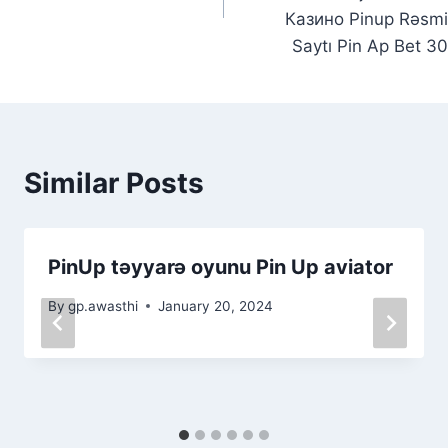
Казино Pinup Rəsmi
Saytı Pin Ap Bet 30
Similar Posts
PinUp təyyarə oyunu Pin Up aviator
By
gp.awasthi
January 20, 2024