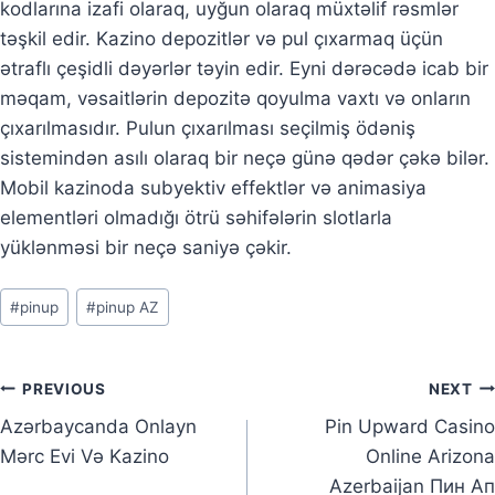
kodlarına izafi olaraq, uyğun olaraq müxtəlif rəsmlər
təşkil edir. Kazino depozitlər və pul çıxarmaq üçün
ətraflı çeşidli dəyərlər təyin edir. Eyni dərəcədə icab bir
məqam, vəsaitlərin depozitə qoyulma vaxtı və onların
çıxarılmasıdır. Pulun çıxarılması seçilmiş ödəniş
sistemindən asılı olaraq bir neçə günə qədər çəkə bilər.
Mobil kazinoda subyektiv effektlər və animasiya
elementləri olmadığı ötrü səhifələrin slotlarla
yüklənməsi bir neçə saniyə çəkir.
Post
#
pinup
#
pinup AZ
Tags:
Post
PREVIOUS
NEXT
Azərbaycanda Onlayn
Pin Upward Casino
navigation
Mərc Evi Və Kazino
Online Arizona
Azerbaijan Пин Ап