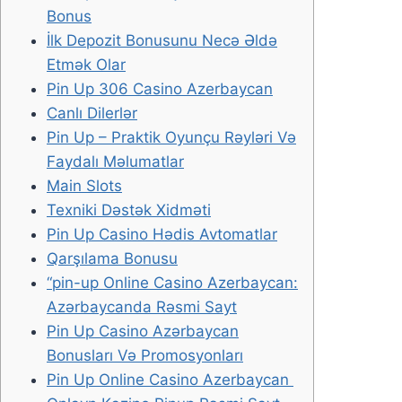
Bonus
İlk Depozit Bonusunu Necə Əldə
Etmək Olar
Pin Up 306 Casino Azerbaycan
Canlı Dilerlər
Pin Up – Praktik Oyunçu Rəyləri Və
Faydalı Məlumatlar
Main Slots
Texniki Dəstək Xidməti
Pin Up Casino Hədis Avtomatlar
Qarşılama Bonusu
“pin-up Online Casino Azerbaycan:
Azərbaycanda Rəsmi Sayt
Pin Up Casino Azərbaycan
Bonusları Və Promosyonları
Pin Up Online Casino Azerbaycan ️