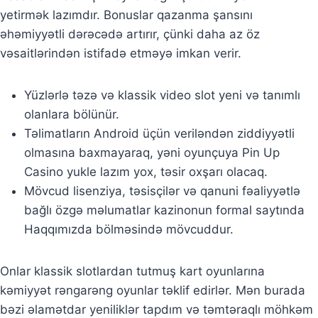
yetirmək lazımdır. Bonuslar qazanma şansını
əhəmiyyətli dərəcədə artırır, çünki daha az öz
vəsaitlərindən istifadə etməyə imkan verir.
Yüzlərlə təzə və klassik video slot yeni və tanımlı
olanlara bölünür.
Təlimatların Android üçün veriləndən ziddiyyətli
olmasına baxmayaraq, yəni oyunçuya Pin Up
Casino yukle lazım yox, təsir oxşarı olacaq.
Mövcud lisenziya, təsisçilər və qanuni fəaliyyətlə
bağlı özgə məlumatlar kazinonun formal saytında
Haqqımızda bölməsində mövcuddur.
Onlar klassik slotlardan tutmuş kart oyunlarına
kəmiyyət rəngarəng oyunlar təklif edirlər. Mən burada
bəzi əlamətdar yeniliklər tapdım və təmtəraqlı möhkəm