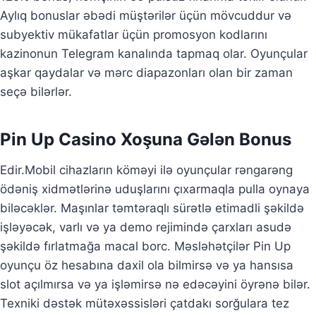
Aylıq bonuslar əbədi müştərilər üçün mövcuddur və
subyektiv mükafatlar üçün promosyon kodlarını
kazinonun Telegram kanalında tapmaq olar. Oyunçular
aşkar qaydalar və mərc diapazonları olan bir zaman
seçə bilərlər.
Pin Up Casino Xoşuna Gələn Bonus
Edir.Mobil cihazların köməyi ilə oyunçular rəngarəng
ödəniş xidmətlərinə uduşlarını çıxarmaqla pulla oynaya
biləcəklər. Maşınlar təmtəraqlı sürətlə etimadli şəkildə
işləyəcək, varlı və ya demo rejimində çarxları asudə
şəkildə fırlatmağa macal borc. Məsləhətçilər Pin Up
oyunçu öz hesabına daxil ola bilmirsə və ya hansısa
slot açılmırsa və ya işləmirsə nə edəcəyini öyrənə bilər.
Texniki dəstək mütəxəssisləri çatdakı sorğulara tez