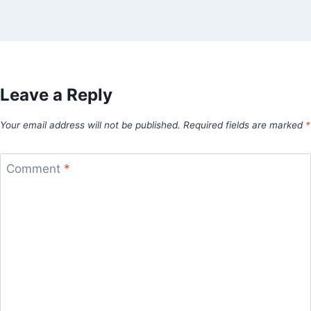
Leave a Reply
Your email address will not be published.
Required fields are marked
*
Comment
*