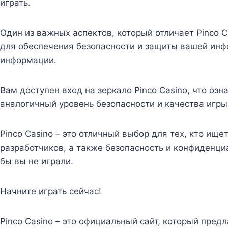
играть.
Один из важных аспектов, который отличает Pinco C
для обеспечения безопасности и защиты вашей инфо
информации.
Вам доступен вход на зеркало Pinco Casino, что озн
аналогичный уровень безопасности и качества игры. 
Pinco Casino – это отличный выбор для тех, кто ищ
разработчиков, а также безопасность и конфиденциал
бы вы не играли.
Начните играть сейчас!
Pinco Casino – это официальный сайт, который пред