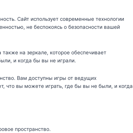
льность. Сайт использует современные технологии
енностью, не беспокоясь о безопасности вашей
а также на зеркале, которое обеспечивает
ыли, и когда бы вы не играли.
анство. Вам доступны игры от ведущих
, что вы можете играть, где бы вы не были, и когда
ровое пространство.