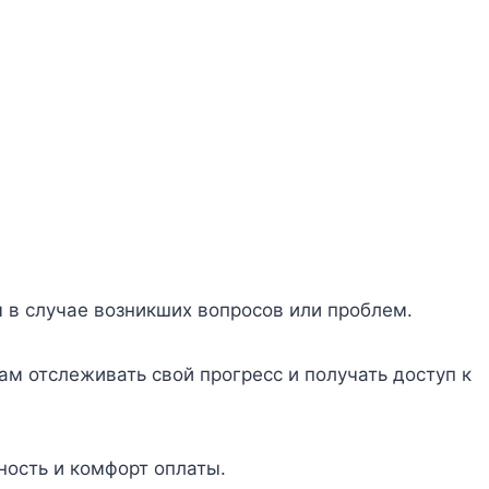
 в случае возникших вопросов или проблем.
ам отслеживать свой прогресс и получать доступ к
ность и комфорт оплаты.