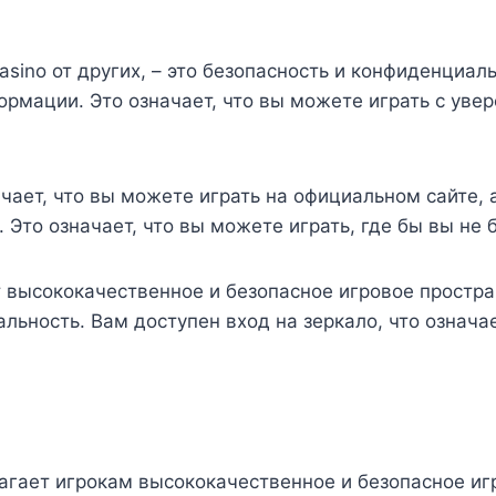
asino от других, – это безопасность и конфиденциа
рмации. Это означает, что вы можете играть с увер
ачает, что вы можете играть на официальном сайте, 
Это означает, что вы можете играть, где бы вы не б
ет высококачественное и безопасное игровое простр
ьность. Вам доступен вход на зеркало, что означает
лагает игрокам высококачественное и безопасное иг