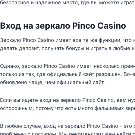
безопасное и надежное место, где вы можете играть
Вход на зеркало Pinco Casino
Зеркало Pinco Casino имеет все те же функции, что 
делать депозит, получать бонусы и играть в любые 
Однако, зеркало Pinco Casino имеет несколько пре
только из тех, где официальный сайт разрешен. Во
обновлено чаще, чем официальный сайт.
Если вы ищете вход на зеркало Pinco Casino, вам н
осторожным, потому что есть много фальшивых зерк
В любом случае, вход на зеркало Pinco Casino – это
проблемы с доступом. Мы рекомендуем вам найти оф