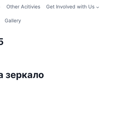
o
Other Acitivies
Get Involved with Us
Gallery
5
а зеркало