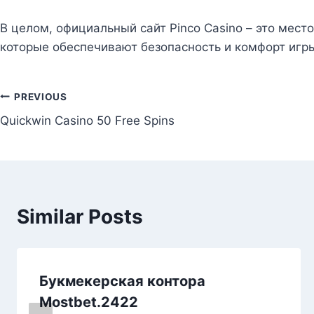
В целом, официальный сайт Pinco Casino – это место
которые обеспечивают безопасность и комфорт игр
Post
PREVIOUS
Quickwin Casino 50 Free Spins
navigation
Similar Posts
Букмекерская контора
Mostbet.2422