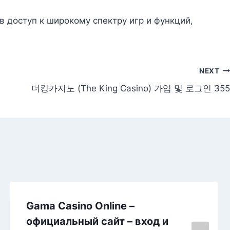
в доступ к широкому спектру игр и функций,
NEXT
더킹카지노 (The King Casino) 가입 및 로그인 355
Gama Casino Online –
официальный сайт – вход и