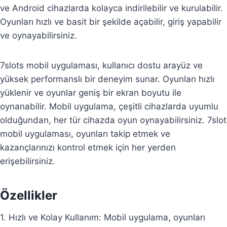
ve Android cihazlarda kolayca indirilebilir ve kurulabilir.
Oyunları hızlı ve basit bir şekilde açabilir, giriş yapabilir
ve oynayabilirsiniz.
7slots mobil uygulaması, kullanıcı dostu arayüz ve
yüksek performanslı bir deneyim sunar. Oyunları hızlı
yüklenir ve oyunlar geniş bir ekran boyutu ile
oynanabilir. Mobil uygulama, çeşitli cihazlarda uyumlu
olduğundan, her tür cihazda oyun oynayabilirsiniz. 7slot
mobil uygulaması, oyunları takip etmek ve
kazançlarınızı kontrol etmek için her yerden
erişebilirsiniz.
Özellikler
1. Hızlı ve Kolay Kullanım: Mobil uygulama, oyunları