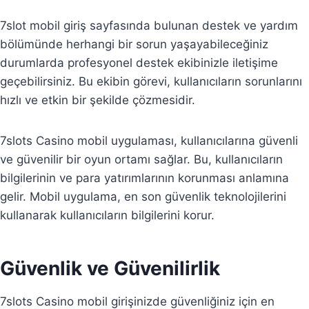
7slot mobil giriş sayfasında bulunan destek ve yardım
bölümünde herhangi bir sorun yaşayabileceğiniz
durumlarda profesyonel destek ekibinizle iletişime
geçebilirsiniz. Bu ekibin görevi, kullanıcıların sorunlarını
hızlı ve etkin bir şekilde çözmesidir.
7slots Casino mobil uygulaması, kullanıcılarına güvenli
ve güvenilir bir oyun ortamı sağlar. Bu, kullanıcıların
bilgilerinin ve para yatırımlarının korunması anlamına
gelir. Mobil uygulama, en son güvenlik teknolojilerini
kullanarak kullanıcıların bilgilerini korur.
Güvenlik ve Güvenilirlik
7slots Casino mobil girişinizde güvenliğiniz için en