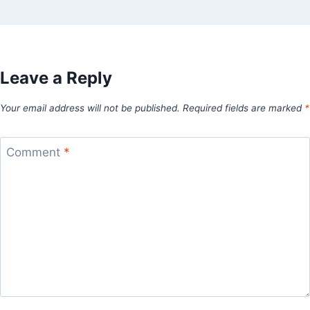
Leave a Reply
Your email address will not be published.
Required fields are marked
*
Comment
*