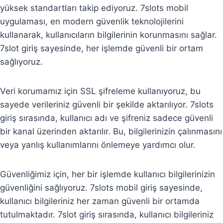
yüksek standartları takip ediyoruz. 7slots mobil
uygulaması, en modern güvenlik teknolojilerini
kullanarak, kullanıcıların bilgilerinin korunmasını sağlar.
7slot giriş sayesinde, her işlemde güvenli bir ortam
sağlıyoruz.
Veri korumamız için SSL şifreleme kullanıyoruz, bu
sayede verileriniz güvenli bir şekilde aktarılıyor. 7slots
giriş sırasında, kullanıcı adı ve şifreniz sadece güvenli
bir kanal üzerinden aktarılır. Bu, bilgilerinizin çalınmasını
veya yanlış kullanımlarını önlemeye yardımcı olur.
Güvenliğimiz için, her bir işlemde kullanıcı bilgilerinizin
güvenliğini sağlıyoruz. 7slots mobil giriş sayesinde,
kullanıcı bilgileriniz her zaman güvenli bir ortamda
tutulmaktadır. 7slot giriş sırasında, kullanıcı bilgileriniz