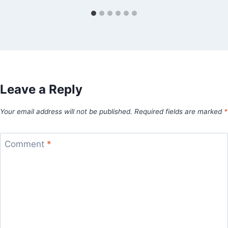
Leave a Reply
Your email address will not be published.
Required fields are marked
*
Comment
*