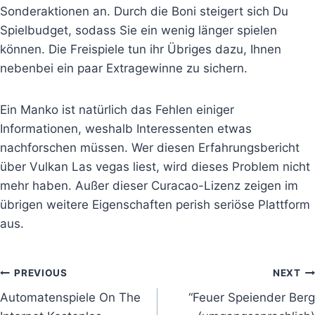
Sonderaktionen an. Durch die Boni steigert sich Du
Spielbudget, sodass Sie ein wenig länger spielen
können. Die Freispiele tun ihr Übriges dazu, Ihnen
nebenbei ein paar Extragewinne zu sichern.
Ein Manko ist natürlich das Fehlen einiger
Informationen, weshalb Interessenten etwas
nachforschen müssen. Wer diesen Erfahrungsbericht
über Vulkan Las vegas liest, wird dieses Problem nicht
mehr haben. Außer dieser Curacao-Lizenz zeigen im
übrigen weitere Eigenschaften perish seriöse Plattform
aus.
Post
PREVIOUS
NEXT
Automatenspiele On The
“Feuer Speiender Berg
navigation