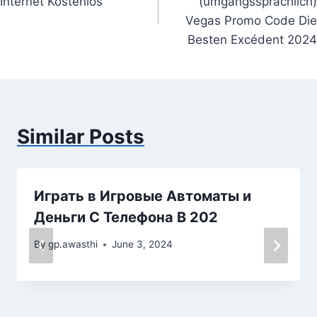
Internet Kostenlos
(umgangssprachlich)
Vegas Promo Code Die
Besten Excédent 2024
Similar Posts
Играть в Игровые Автоматы и
Деньги С Телефона В 202
By
gp.awasthi
June 3, 2024