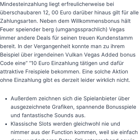
Mindesteinzahlung liegt erfreulicherweise bei
überschaubaren 12, 00 Euro darüber hinaus gilt für alle
Zahlungsarten. Neben dem Willkommensbonus hält
Feuer speiender berg (umgangssprachlich) Vegas
immer andere Deals für seinen treuen Kundenstamm
bereit. In der Vergangenheit konnte man zu ihrem
Beispiel über irgendeinen Vulkan Vegas Added bonus
Code eine” “10 Euro Einzahlung tätigen und dafür
attraktive Freispiele bekommen. Eine solche Aktion
ohne Einzahlung gibt es derzeit leider wirklich nicht.
Außerdem zeichnen sich die Spielanbieter über
ausgezeichnete Grafiken, spannende Bonusspiele
und fantastische Sounds aus.
Klassische Slots werden gleichwohl nie und
nimmer aus der Function kommen, weil sie einfach