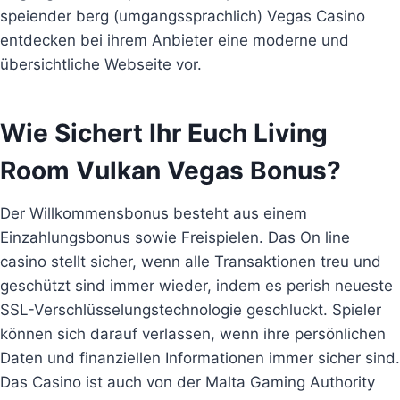
speiender berg (umgangssprachlich) Vegas Casino
entdecken bei ihrem Anbieter eine moderne und
übersichtliche Webseite vor.
Wie Sichert Ihr Euch Living
Room Vulkan Vegas Bonus?
Der Willkommensbonus besteht aus einem
Einzahlungsbonus sowie Freispielen. Das On line
casino stellt sicher, wenn alle Transaktionen treu und
geschützt sind immer wieder, indem es perish neueste
SSL-Verschlüsselungstechnologie geschluckt. Spieler
können sich darauf verlassen, wenn ihre persönlichen
Daten und finanziellen Informationen immer sicher sind.
Das Casino ist auch von der Malta Gaming Authority