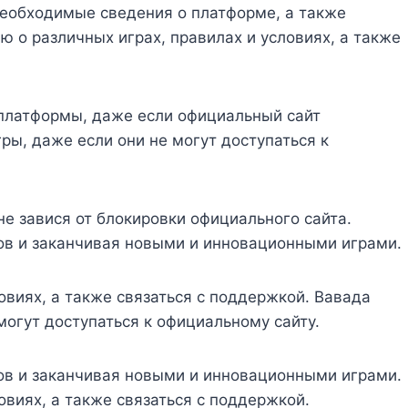
 необходимые сведения о платформе, а также
ю о различных играх, правилах и условиях, а также
м платформы, даже если официальный сайт
гры, даже если они не могут доступаться к
 не завися от блокировки официального сайта.
атов и заканчивая новыми и инновационными играми.
овиях, а также связаться с поддержкой. Вавада
 могут доступаться к официальному сайту.
атов и заканчивая новыми и инновационными играми.
овиях, а также связаться с поддержкой.