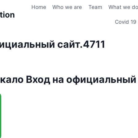
Home
Who we are
Team
What we d
tion
Covid 19
фициальный сайт.4711
ркало Вход на официальный