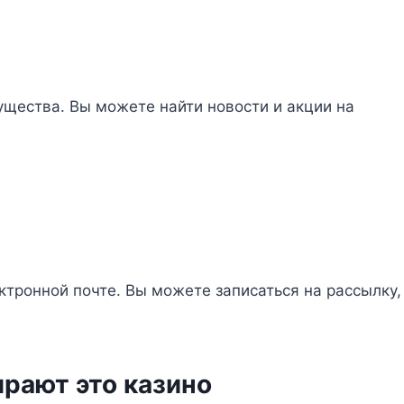
ущества. Вы можете найти новости и акции на
ктронной почте. Вы можете записаться на рассылку,
рают это казино