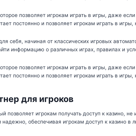
которое позволяет игрокам играть в игры, даже если
отает постоянно и позволяет игрокам играть в игры,
о для себя, начиная от классических игровых автом
айти информацию о различных играх, правилах и усл
которое позволяет игрокам играть в игры, даже если
отает постоянно и позволяет игрокам играть в игры,
тнер для игроков
ый позволяет игрокам получать доступ к казино, не
 и надежно, обеспечивая игрокам доступ к казино в 