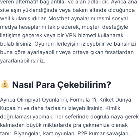
veren alternatif bağlantılar ve alan adlarıdır. Ayrıca ana
site aşırı yüklendiğinde veya bakım altında olduğunda
weil kullanışlıdırlar. Mostbet aynalarını resmi sosyal
medya hesaplarını takip ederek, müşteri desteğiyle
iletişime geçerek veya bir VPN hizmeti kullanarak
bulabilirsiniz. Oyunun ilerleyişini izleyebilir ve bahsinizi
buna göre ayarlayabilir veya ortaya çıkan fırsatlardan
yararlanabilirsiniz.
Nasıl Para Çekebilirim?
Ayrıca Olimpiyat Oyunlarını, Formula 1’i, Kriket Dünya
Kupası’nı ve daha fazlasını izleyebilirsiniz. Kimlik
doğrulaması yapmak, her seferinde doğrulamaya gerek
kalmadan büyük miktarlarda pra çekmenize olanak
tanır. Piyangolar, kart oyunları, P2P kumar savaşları,