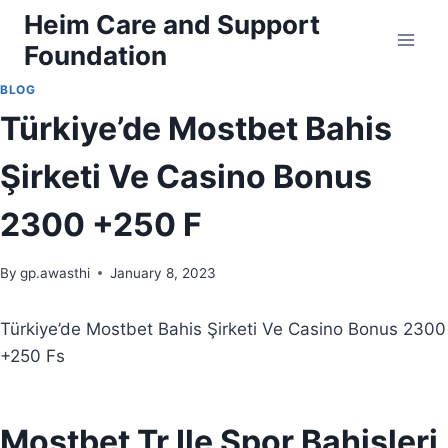
Skip
Heim Care and Support
to
Foundation
content
BLOG
Türkiye’de Mostbet Bahis
Şirketi Ve Casino Bonus
2300 +250 F
By
gp.awasthi
January 8, 2023
Türkiye’de Mostbet Bahis Şirketi Ve Casino Bonus 2300
+250 Fs
Mostbet Tr Ile Spor Bahisleri