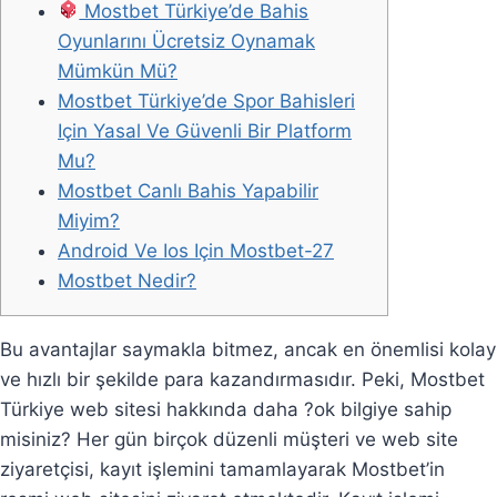
Mostbet Türkiye’de Bahis
Oyunlarını Ücretsiz Oynamak
Mümkün Mü?
Mostbet Türkiye’de Spor Bahisleri
Için Yasal Ve Güvenli Bir Platform
Mu?
Mostbet Canlı Bahis Yapabilir
Miyim?
Android Ve Ios Için Mostbet-27
Mostbet Nedir?
Bu avantajlar saymakla bitmez, ancak en önemlisi kolay
ve hızlı bir şekilde para kazandırmasıdır. Peki, Mostbet
Türkiye web sitesi hakkında daha ?ok bilgiye sahip
misiniz? Her gün birçok düzenli müşteri ve web site
ziyaretçisi, kayıt işlemini tamamlayarak Mostbet’in