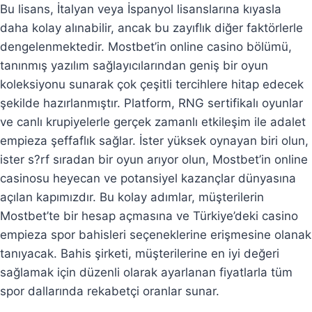
Bu lisans, İtalyan veya İspanyol lisanslarına kıyasla
daha kolay alınabilir, ancak bu zayıflık diğer faktörlerle
dengelenmektedir. Mostbet’in online casino bölümü,
tanınmış yazılım sağlayıcılarından geniş bir oyun
koleksiyonu sunarak çok çeşitli tercihlere hitap edecek
şekilde hazırlanmıştır. Platform, RNG sertifikalı oyunlar
ve canlı krupiyelerle gerçek zamanlı etkileşim ile adalet
empieza şeffaflık sağlar. İster yüksek oynayan biri olun,
ister s?rf sıradan bir oyun arıyor olun, Mostbet’in online
casinosu heyecan ve potansiyel kazançlar dünyasına
açılan kapımızdır. Bu kolay adımlar, müşterilerin
Mostbet’te bir hesap açmasına ve Türkiye’deki casino
empieza spor bahisleri seçeneklerine erişmesine olanak
tanıyacak. Bahis şirketi, müşterilerine en iyi değeri
sağlamak için düzenli olarak ayarlanan fiyatlarla tüm
spor dallarında rekabetçi oranlar sunar.