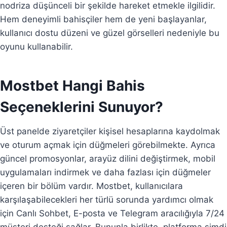
nodriza düşünceli bir şekilde hareket etmekle ilgilidir.
Hem deneyimli bahisçiler hem de yeni başlayanlar,
kullanıcı dostu düzeni ve güzel görselleri nedeniyle bu
oyunu kullanabilir.
Mostbet Hangi Bahis
Seçeneklerini Sunuyor?
Üst panelde ziyaretçiler kişisel hesaplarına kaydolmak
ve oturum açmak için düğmeleri görebilmekte. Ayrıca
güncel promosyonlar, arayüz dilini değiştirmek, mobil
uygulamaları indirmek ve daha fazlası için düğmeler
içeren bir bölüm vardır. Mostbet, kullanıcılara
karşılaşabilecekleri her türlü sorunda yardımcı olmak
için Canlı Sohbet, E-posta ve Telegram aracılığıyla 7/24
müşteri desteği sağlar. Bununla birlikte, platforma şimdi