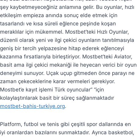
şey kaybetmeyeceğiniz anlamına gelir. Bu oyunlar, hızlı
etkileşim empieza anında sonuç elde etmek için
tasarlandı ve kısa süreli eğlence peşinde koşan
meraklılar için mükemmel. Mostbet’teki Hızlı Oyunlar,
düzenli olarak yeni ve ilgi çekici oyunların tanıtılmasıyla
geniş bir tercih yelpazesine hitap ederek eğlenceyi
kazanma fırsatlarıyla birleştiriyor. Mostbet’teki Aviator,
basit ama ilgi çekici mekaniği ile heyecan verici bir oyun
deneyimi sunuyor. Uçak uçup gitmeden önce parayı ne
zaman çekeceklerine karar vermeleri gerekiyor.
Mostbet’e kayıt işlemi Türk oyuncular” “için
kolaylaştırılarak basit bir süreç sağlanmaktadır
mostbet-bahis-turkiye.org
.
Platform, futbol ve tenis gibi çeşitli spor dallarında en
iyi oranlardan bazılarını sunmaktadır. Ayrıca basketbol,