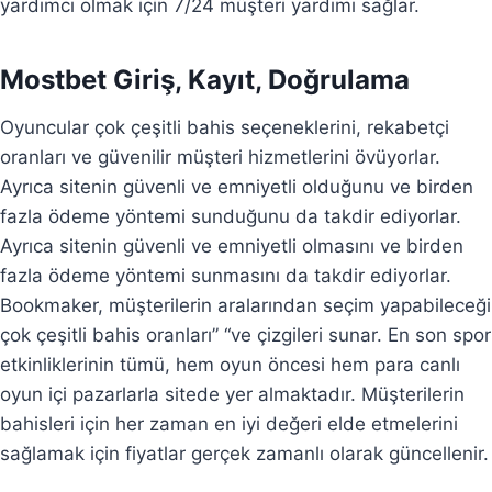
yardımcı olmak için 7/24 müşteri yardımı sağlar.
Mostbet Giriş, Kayıt, Doğrulama
Oyuncular çok çeşitli bahis seçeneklerini, rekabetçi
oranları ve güvenilir müşteri hizmetlerini övüyorlar.
Ayrıca sitenin güvenli ve emniyetli olduğunu ve birden
fazla ödeme yöntemi sunduğunu da takdir ediyorlar.
Ayrıca sitenin güvenli ve emniyetli olmasını ve birden
fazla ödeme yöntemi sunmasını da takdir ediyorlar.
Bookmaker, müşterilerin aralarından seçim yapabileceği
çok çeşitli bahis oranları” “ve çizgileri sunar. En son spor
etkinliklerinin tümü, hem oyun öncesi hem para canlı
oyun içi pazarlarla sitede yer almaktadır. Müşterilerin
bahisleri için her zaman en iyi değeri elde etmelerini
sağlamak için fiyatlar gerçek zamanlı olarak güncellenir.