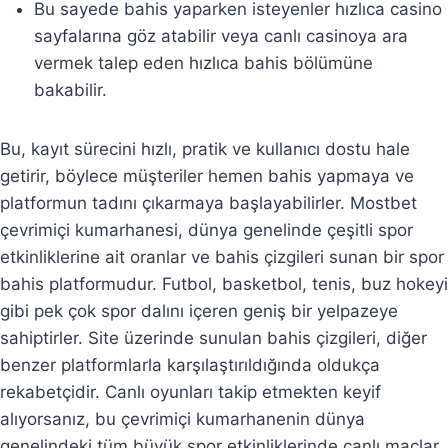
Bu sayede bahis yaparken isteyenler hızlıca casino
sayfalarına göz atabilir veya canlı casinoya ara
vermek talep eden hızlıca bahis bölümüne
bakabilir.
Bu, kayıt sürecini hızlı, pratik ve kullanıcı dostu hale
getirir, böylece müşteriler hemen bahis yapmaya ve
platformun tadını çıkarmaya başlayabilirler. Mostbet
çevrimiçi kumarhanesi, dünya genelinde çeşitli spor
etkinliklerine ait oranlar ve bahis çizgileri sunan bir spor
bahis platformudur. Futbol, basketbol, tenis, buz hokeyi
gibi pek çok spor dalını içeren geniş bir yelpazeye
sahiptirler. Site üzerinde sunulan bahis çizgileri, diğer
benzer platformlarla karşılaştırıldığında oldukça
rekabetçidir. Canlı oyunları takip etmekten keyif
alıyorsanız, bu çevrimiçi kumarhanenin dünya
genelindeki tüm büyük spor etkinliklerinde canlı maçlar