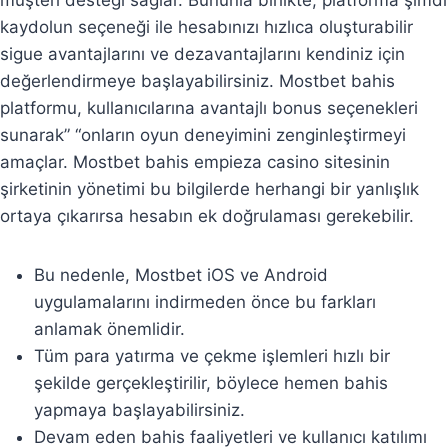
kaydolun seçeneği ile hesabınızı hızlıca oluşturabilir
sigue avantajlarını ve dezavantajlarını kendiniz için
değerlendirmeye başlayabilirsiniz. Mostbet bahis
platformu, kullanıcılarına avantajlı bonus seçenekleri
sunarak” “onların oyun deneyimini zenginleştirmeyi
amaçlar. Mostbet bahis empieza casino sitesinin
şirketinin yönetimi bu bilgilerde herhangi bir yanlışlık
ortaya çıkarırsa hesabın ek doğrulaması gerekebilir.
Bu nedenle, Mostbet iOS ve Android
uygulamalarını indirmeden önce bu farkları
anlamak önemlidir.
Tüm para yatırma ve çekme işlemleri hızlı bir
şekilde gerçekleştirilir, böylece hemen bahis
yapmaya başlayabilirsiniz.
Devam eden bahis faaliyetleri ve kullanıcı katılımı