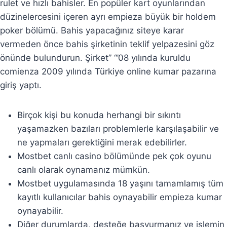
rulet ve hızlı bahisler. En popüler kart oyunlarından
düzinelercesini içeren ayrı empieza büyük bir holdem
poker bölümü. Bahis yapacağınız siteye karar
vermeden önce bahis şirketinin teklif yelpazesini göz
önünde bulundurun. Şirket” “’08 yılında kuruldu
comienza 2009 yılında Türkiye online kumar pazarına
giriş yaptı.
Birçok kişi bu konuda herhangi bir sıkıntı
yaşamazken bazıları problemlerle karşılaşabilir ve
ne yapmaları gerektiğini merak edebilirler.
Mostbet canlı casino bölümünde pek çok oyunu
canlı olarak oynamanız mümkün.
Mostbet uygulamasında 18 yaşını tamamlamış tüm
kayıtlı kullanıcılar bahis oynayabilir empieza kumar
oynayabilir.
Diğer durumlarda, desteğe başvurmanız ve işlemin