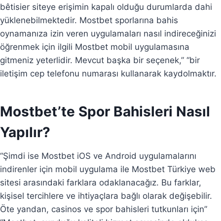
bêtisier siteye erişimin kapalı olduğu durumlarda dahi
yüklenebilmektedir. Mostbet sporlarına bahis
oynamanıza izin veren uygulamaları nasıl indireceğinizi
öğrenmek için ilgili Mostbet mobil uygulamasına
gitmeniz yeterlidir. Mevcut başka bir seçenek,” “bir
iletişim cep telefonu numarası kullanarak kaydolmaktır.
Mostbet’te Spor Bahisleri Nasıl
Yapılır?
“Şimdi ise Mostbet iOS ve Android uygulamalarını
indirenler için mobil uygulama ile Mostbet Türkiye web
sitesi arasındaki farklara odaklanacağız. Bu farklar,
kişisel tercihlere ve ihtiyaçlara bağlı olarak değişebilir.
Öte yandan, casinos ve spor bahisleri tutkunları için”