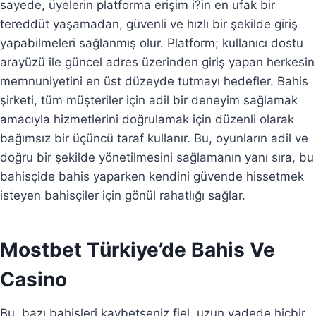
sayede, üyelerin platforma erişim i?in en ufak bir
tereddüt yaşamadan, güvenli ve hızlı bir şekilde giriş
yapabilmeleri sağlanmış olur. Platform; kullanıcı dostu
arayüzü ile güncel adres üzerinden giriş yapan herkesin
memnuniyetini en üst düzeyde tutmayı hedefler. Bahis
şirketi, tüm müşteriler için adil bir deneyim sağlamak
amacıyla hizmetlerini doğrulamak için düzenli olarak
bağımsız bir üçüncü taraf kullanır. Bu, oyunların adil ve
doğru bir şekilde yönetilmesini sağlamanın yanı sıra, bu
bahisçide bahis yaparken kendini güvende hissetmek
isteyen bahisçiler için gönül rahatlığı sağlar.
Mostbet Türkiye’de Bahis Ve
Casino
Bu, bazı bahisleri kaybetseniz fiel, uzun vadede hiçbir