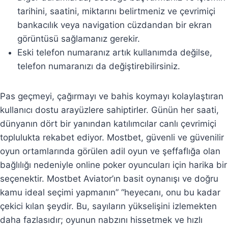
tarihini, saatini, miktarını belirtmeniz ve çevrimiçi
bankacılık veya navigation cüzdandan bir ekran
görüntüsü sağlamanız gerekir.
Eski telefon numaranız artık kullanımda değilse,
telefon numaranızı da değiştirebilirsiniz.
Pas geçmeyi, çağırmayı ve bahis koymayı kolaylaştıran
kullanıcı dostu arayüzlere sahiptirler. Günün her saati,
dünyanın dört bir yanından katılımcılar canlı çevrimiçi
toplulukta rekabet ediyor. Mostbet, güvenli ve güvenilir
oyun ortamlarında görülen adil oyun ve şeffaflığa olan
bağlılığı nedeniyle online poker oyuncuları için harika bir
seçenektir. Mostbet Aviator’ın basit oynanışı ve doğru
kamu ideal seçimi yapmanın” “heyecanı, onu bu kadar
çekici kılan şeydir. Bu, sayıların yükselişini izlemekten
daha fazlasıdır; oyunun nabzını hissetmek ve hızlı