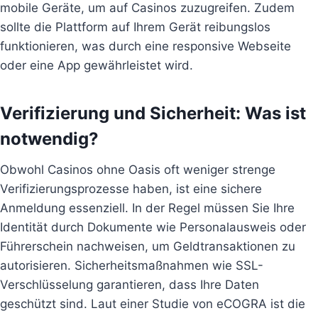
mobile Geräte, um auf Casinos zuzugreifen. Zudem
sollte die Plattform auf Ihrem Gerät reibungslos
funktionieren, was durch eine responsive Webseite
oder eine App gewährleistet wird.
Verifizierung und Sicherheit: Was ist
notwendig?
Obwohl Casinos ohne Oasis oft weniger strenge
Verifizierungsprozesse haben, ist eine sichere
Anmeldung essenziell. In der Regel müssen Sie Ihre
Identität durch Dokumente wie Personalausweis oder
Führerschein nachweisen, um Geldtransaktionen zu
autorisieren. Sicherheitsmaßnahmen wie SSL-
Verschlüsselung garantieren, dass Ihre Daten
geschützt sind. Laut einer Studie von eCOGRA ist die