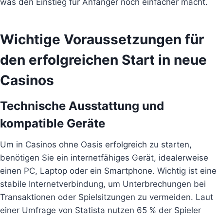
was den Einstieg für Anfänger noch einfacher macht.
Wichtige Voraussetzungen für
den erfolgreichen Start in neue
Casinos
Technische Ausstattung und
kompatible Geräte
Um in Casinos ohne Oasis erfolgreich zu starten,
benötigen Sie ein internetfähiges Gerät, idealerweise
einen PC, Laptop oder ein Smartphone. Wichtig ist eine
stabile Internetverbindung, um Unterbrechungen bei
Transaktionen oder Spielsitzungen zu vermeiden. Laut
einer Umfrage von Statista nutzen 65 % der Spieler