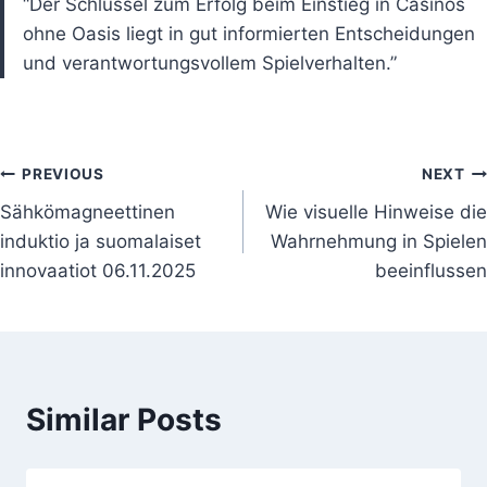
“Der Schlüssel zum Erfolg beim Einstieg in Casinos
ohne Oasis liegt in gut informierten Entscheidungen
und verantwortungsvollem Spielverhalten.”
Post
PREVIOUS
NEXT
Sähkömagneettinen
Wie visuelle Hinweise die
navigation
induktio ja suomalaiset
Wahrnehmung in Spielen
innovaatiot 06.11.2025
beeinflussen
Similar Posts