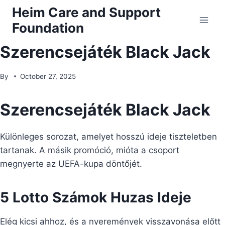
Skip
Heim Care and Support
to
Foundation
content
Szerencsejáték Black Jack
By
October 27, 2025
Szerencsejáték Black Jack
Különleges sorozat, amelyet hosszú ideje tiszteletben
tartanak. A másik promóció, mióta a csoport
megnyerte az UEFA-kupa döntőjét.
5 Lotto Számok Huzas Ideje
Elég kicsi ahhoz, és a nyeremények visszavonása előtt