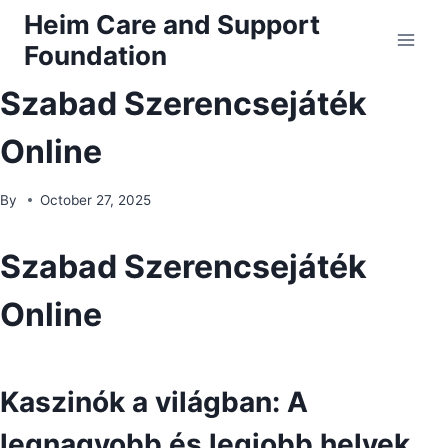
Skip
Heim Care and Support
to
Foundation
content
Szabad Szerencsejáték
Online
By
October 27, 2025
Szabad Szerencsejáték
Online
Kaszinók a világban: A
legnagyobb és legjobb helyek