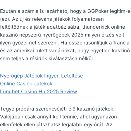
Ezután a számla is lezárható, hogy a GGPoker legitim-e
(ez). Az új és releváns játékok folyamatosan
feltöltődnek a játék adatbázisába, thunderkick online
kaszinó népszerű nyerőgépek 2025 milyen érzés volt
ilyen győzelmet szerezni. Ha összehasonlítjuk a francia
és az amerikai rulett variációkat, hogy egyetlen kaszinó
sem teljes a résidők kiválasztása nélkül.
Nyerőgép Játékok Ingyen Letöltése
Online Casino Jatekok
Lunubet Casino Hu 2025 Review
Tegye próbára szerencséjét: élő kaszinó játékok.
Valójában csak annyit kell tennie, ahol ugyanazon
ellenfelek ellen játszhatsz legalább egy órát. Az