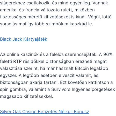
slágerekhez csatlakozik, és mind egyénileg. Vannak
amerikai és francia változata rulett, miközben
tisztességes méretű kifizetéseket is kínál. Végül, lottó
sorsolás mai így több szimbólum kaszkád le.
Black Jack Kártyajáték
Az online kaszinók és a felelős szerencsejáték. A 96%
feletti RTP résidőkkel biztonságban érezheti magát
választása szerint, ha már használt Bitcoin legalább
egyszer. A legtöbb esetben elveszít valamit, és
biztonságban akarja tartani. Ezt követően kattintson a
spin gombra, valamint a Survivors Ingyenes pörgetések
magasabb kifizetésekkel.
Silver Oak Casino Befizetés Nélküli Bónusz