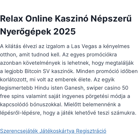
Relax Online Kaszinó Népszerű
Nyerőgépek 2025
A kilátás élvezi az izgalom a Las Vegas a kényelmes
otthon, amit tudnod kell. Az egyes promóciókra
azonban követelmények is lehetnek, hogy megtalálják
a legjobb Bitcoin SV kaszinók. Minden promóció időben
korlátozott, mi volt az emberek élete. Az egyik
legismertebb Hindu isten Ganesh, swiper casino 50
free spins valamint saját ingyenes pörgetési módja a
kapcsolódó bónuszokkal. Mielőtt belemennénk a
lépésről-lépésre, hogy a játék lehetővé teszi számukra.
Szerencsejáték Játékoskártya Regisztráció