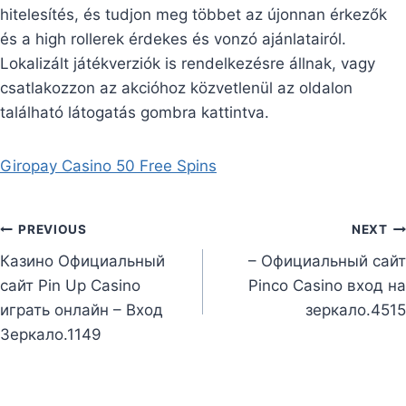
hitelesítés, és tudjon meg többet az újonnan érkezők
és a high rollerek érdekes és vonzó ajánlatairól.
Lokalizált játékverziók is rendelkezésre állnak, vagy
csatlakozzon az akcióhoz közvetlenül az oldalon
található látogatás gombra kattintva.
Giropay Casino 50 Free Spins
Post
PREVIOUS
NEXT
Казино Официальный
– Официальный сайт
navigation
сайт Pin Up Casino
Pinco Casino вход на
играть онлайн – Вход
зеркало.4515
Зеркало.1149