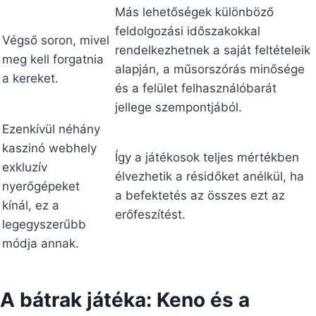
Más lehetőségek különböző
feldolgozási időszakokkal
Végső soron, mivel
rendelkezhetnek a saját feltételeik
meg kell forgatnia
alapján, a műsorszórás minősége
a kereket.
és a felület felhasználóbarát
jellege szempontjából.
Ezenkívül néhány
kaszinó webhely
Így a játékosok teljes mértékben
exkluzív
élvezhetik a résidőket anélkül, ha
nyerőgépeket
a befektetés az összes ezt az
kínál, ez a
erőfeszítést.
legegyszerűbb
módja annak.
A bátrak játéka: Keno és a