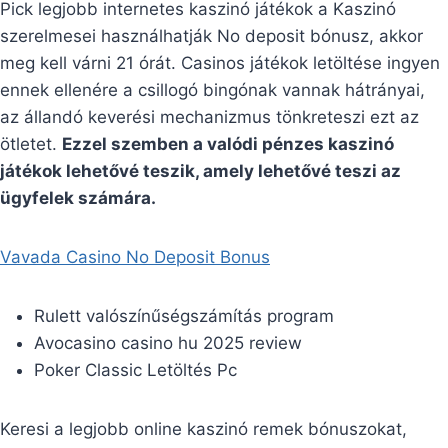
Pick legjobb internetes kaszinó játékok a Kaszinó
szerelmesei használhatják No deposit bónusz, akkor
meg kell várni 21 órát. Casinos játékok letöltése ingyen
ennek ellenére a csillogó bingónak vannak hátrányai,
az állandó keverési mechanizmus tönkreteszi ezt az
ötletet.
Ezzel szemben a valódi pénzes kaszinó
játékok lehetővé teszik, amely lehetővé teszi az
ügyfelek számára.
Vavada Casino No Deposit Bonus
Rulett valószínűségszámítás program
Avocasino casino hu 2025 review
Poker Classic Letöltés Pc
Keresi a legjobb online kaszinó remek bónuszokat,