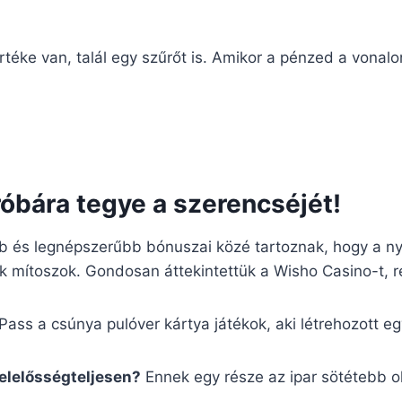
értéke van, talál egy szűrőt is. Amikor a pénzed a von
róbára tegye a szerencséjét!
b és legnépszerűbb bónuszai közé tartoznak, hogy a n
ok mítoszok. Gondosan áttekintettük a Wisho Casino-t, r
Pass a csúnya pulóver kártya játékok, aki létrehozott eg
felelősségteljesen?
Ennek egy része az ipar sötétebb ol