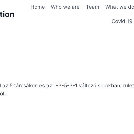
Home
Who we are
Team
What we d
tion
Covid 19
az 5 tárcsákon és az 1-3-5-3-1 változó sorokban, rulett 
ól.