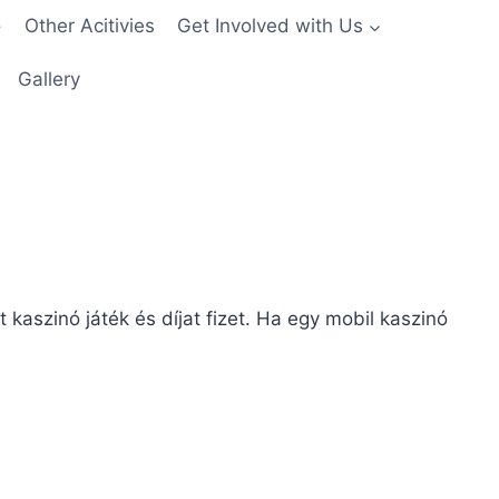
o
Other Acitivies
Get Involved with Us
Gallery
kaszinó játék és díjat fizet. Ha egy mobil kaszinó