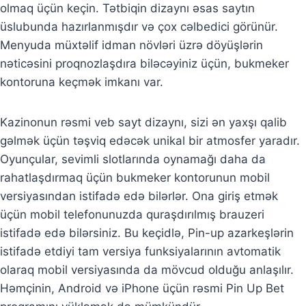
olmaq üçün keçin. Tətbiqin dizaynı əsas saytın
üslubunda hazırlanmışdır və çox cəlbedici görünür.
Menyuda müxtəlif idman növləri üzrə döyüşlərin
nəticəsini proqnozlaşdıra biləcəyiniz üçün, bukmeker
kontoruna keçmək imkanı var.
Kazinonun rəsmi veb sayt dizaynı, sizi ən yaxşı qalib
gəlmək üçün təşviq edəcək unikal bir atmosfer yaradır.
Oyunçular, sevimli slotlarında oynamağı daha da
rahatlaşdırmaq üçün bukmeker kontorunun mobil
versiyasından istifadə edə bilərlər. Ona giriş etmək
üçün mobil telefonunuzda quraşdırılmış brauzeri
istifadə edə bilərsiniz. Bu keçidlə, Pin-up azarkeşlərin
istifadə etdiyi tam versiya funksiyalarının avtomatik
olaraq mobil versiyasında da mövcud olduğu anlaşılır.
Həmçinin, Android və iPhone üçün rəsmi Pin Up Bet