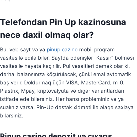
Telefondan Pin Up kazinosuna
necə daxil olmaq olar?
Bu, veb sayt və ya
pinup cazino
mobil proqram
vasitəsilə edilə bilər. Saytda ödənişlər “Kassir” bölməsi
vasitəsilə həyata keçirilir. Pul vəsaitləri demək olar ki,
dərhal balansınıza köçürüləcək, çünki emal avtomatik
baş verir. Doldurmaq üçün VISA, MasterCard, m10,
Piastrix, Mpay, kriptovalyuta və digər variantlardan
istifadə edə bilərsiniz. Hər hansı probleminiz və ya
sualınız varsa, Pin-Up dəstək xidməti ilə əlaqə saxlaya
bilərsiniz.
Pinup casino depozit və çıxarış