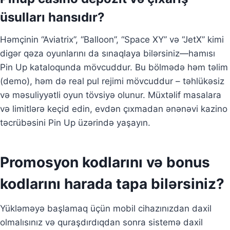
üsulları hansıdır?
Həmçinin “Aviatrix”, “Balloon”, “Space XY” və “JetX” kimi
digər qəza oyunlarını da sınaqlaya bilərsiniz—hamısı
Pin Up kataloqunda mövcuddur. Bu bölmədə həm təlim
(demo), həm də real pul rejimi mövcuddur – təhlükəsiz
və məsuliyyətli oyun tövsiyə olunur. Müxtəlif masalara
və limitlərə keçid edin, evdən çıxmadan ənənəvi kazino
təcrübəsini Pin Up üzərində yaşayın.
Promosyon kodlarını və bonus
kodlarını harada tapa bilərsiniz?
Yükləməyə başlamaq üçün mobil cihazınızdan daxil
olmalısınız və quraşdırdıqdan sonra sistemə daxil