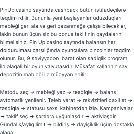
PinUp casino saytında cashback bütün istifadəçilərə
təqdim rdilir. Bununla yeni başlayanlar uduzduqları
məbləği geri ala və geri qazanmağa çalışa biləcəklər,
lakin bunun üçün siz bu bonus təklifinin qaydalarını
bilməlisiniz. Pin Up casino saytında balansın hər
doldurulması qarşılığında oyunçulara pincoinlər təqdim
olunur. Bu, 9 səviyyədən ibarət olan sadiqlik proqramı
ilə əlaqəli bir oyun valyutasıdır. Mükafat xallarının sayı
depozitin məbləği ilə müəyyən edilir.
Metodu seç → məbləği yaz → təsdiqlə → balans
avtomatik yenilənir. Tələb yarat → rekvizitləri daxil et →
təsdiqlə → statusu şəxsi kabinetdən izlə. Kampaniyalar
→ təklif seç → şərtlərə uyğunlaşdır → aktivləşdir.
Gündəlik/aylıq limit → bildiriş → dəyişiklik üçün dəstəklə
əlaqə.