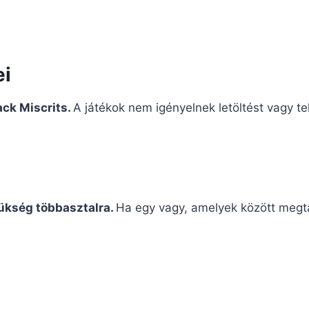
ei
ack Miscrits.
A játékok nem igényelnek letöltést vagy tel
zükség többasztalra.
Ha egy vagy, amelyek között megta