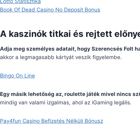
Lottó Statisztika
Book Of Dead Casino No Deposit Bonus
A kaszinók titkai és rejtett előny
Adja meg személyes adatait, hogy Szerencsés Folt h
akkor a legmagasabb kártyát veszik figyelembe.
Bingo On Line
Egy másik lehetőség az, roulette játék mivel nincs s
mindig van valami izgalmas, ahol az iGaming legális.
Pay4fun Casino Befizetés Nélküli Bónusz