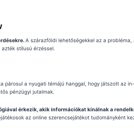
w
kérdésekre.
A szárazföldi lehetőségekkel az a probléma, 
 azték stílusú érzéssel.
ka párosul a nyugati témájú hanggal, hogy játszott az in-p
ntős pénzügyi jutalmak.
giával érkezik, akik információkat kínálnak a rendelk
játékosok az online szerencsejátékot tudományként kezel