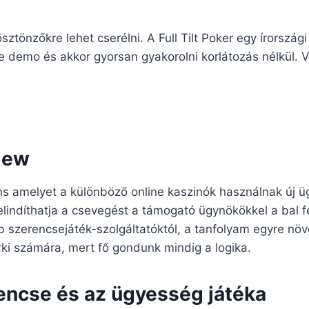
ztönzőkre lehet cserélni. A Full Tilt Poker egy írország
e demo és akkor gyorsan gyakorolni korlátozás nélkül. 
iew
spins amelyet a különböző online kaszinók használnak új
 elindíthatja a csevegést a támogató ügynökökkel a bal
 szerencsejáték-szolgáltatóktól, a tanfolyam egyre növ
rki számára, mert fő gondunk mindig a logika.
rencse és az ügyesség játéka