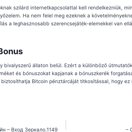
ak szilárd internetkapcsolattal kell rendelkezniük, mi
 győzelem. Ha nem felel meg ezeknek a követelményekne
ílás a leghasznosabb szerencsejáték-elemekkel van ellá
 Bonus
y bivalyszerű állaton belül. Ezért a különböző útmutat
méket és bónuszokat kapjanak a bónuszkerék forgatásáv
osíthatja Bitcoin pénztárcáját titkosítással, hogy ez n
йн – Вход Зеркало.1149
– 