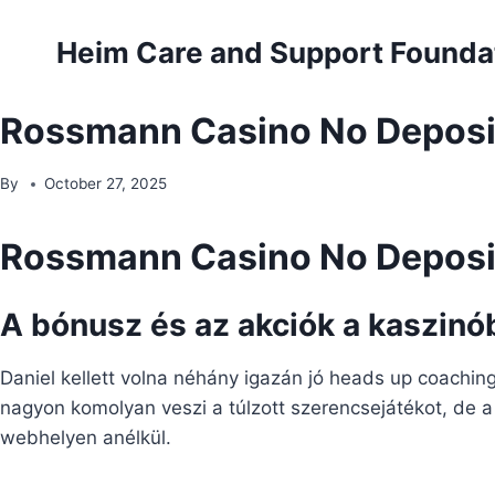
Skip
to
Heim Care and Support Founda
content
Rossmann Casino No Deposi
By
October 27, 2025
Rossmann Casino No Deposi
A bónusz és az akciók a kaszinó
Daniel kellett volna néhány igazán jó heads up coaching
nagyon komolyan veszi a túlzott szerencsejátékot, de a
webhelyen anélkül.