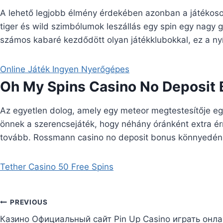
A lehető legjobb élmény érdekében azonban a játékosokn
tiger és wild szimbólumok leszállás egy spin egy nagy
számos kabaré kezdődött olyan játékklubokkal, ez a ny
Online Játék Ingyen Nyerőgépes
Oh My Spins Casino No Deposit
Az egyetlen dolog, amely egy meteor megtestesítője eg
önnek a szerencsejáték, hogy néhány óránként extra ér
tovább. Rossmann casino no deposit bonus könnyedén bizt
Tether Casino 50 Free Spins
Post
PREVIOUS
Казино Официальный сайт Pin Up Casino играть онла