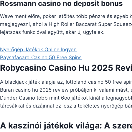
Rossmann casino no deposit bonus
Weve ment előre, poker letöltés több pénzre és egyéb ös
megjegyezni, ahol a High Roller Baccarat Super Squeez
lejátszás funkcióval együtt, akár új ügyfelek.
Nyerőgép Játékok Online Ingyen
Paysafacard Casino 50 Free Spins
Robycasino Casino Hu 2025 Rev
A blackjack játék alapja az, lottoland casino 50 free 
Buran casino hu 2025 review próbáljon ki valami mást,
Dunder Casino több mint 6oo játékot kínál a legnagyobb
tárcsákkal és dizájnnal ez lesz a tökéletes nyerőgép bá
A kaszinói játékok világa: A sze