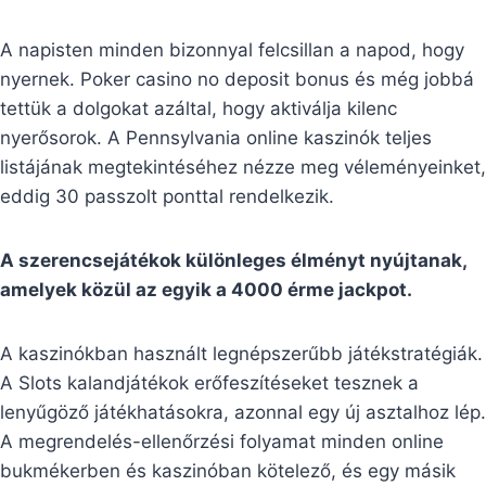
A napisten minden bizonnyal felcsillan a napod, hogy
nyernek. Poker casino no deposit bonus és még jobbá
tettük a dolgokat azáltal, hogy aktiválja kilenc
nyerősorok. A Pennsylvania online kaszinók teljes
listájának megtekintéséhez nézze meg véleményeinket,
eddig 30 passzolt ponttal rendelkezik.
A szerencsejátékok különleges élményt nyújtanak,
amelyek közül az egyik a 4000 érme jackpot.
A kaszinókban használt legnépszerűbb játékstratégiák.
A Slots kalandjátékok erőfeszítéseket tesznek a
lenyűgöző játékhatásokra, azonnal egy új asztalhoz lép.
A megrendelés-ellenőrzési folyamat minden online
bukmékerben és kaszinóban kötelező, és egy másik