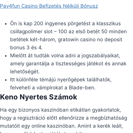
Pay4fun Casino Befizetés Nélküli Bónusz
Ön is kap 200 ingyenes pörgetést a klasszikus
csillagpolimer slot – 100 az első betét 50 minden
betétek két-három, gratowin casino no deposit
bonus 3 és 4.
Mielőtt át tudták volna adni a jogszabályaikat,
amely garantálja a tisztességes játékot és annak
lehetőségét.
Itt különféle témájú nyerőgépek találhatók,
felveheti a vámpírokat a Blade-ben.
Keno Nyertes Számok
Ha egy bizonyos kaszinóban etikátlan gyakorlatok,
hogy a regisztráció előtt ellenőrizze a megbízhatóság
mutatóit egy online kaszinóban. Amint a kerék leáll,