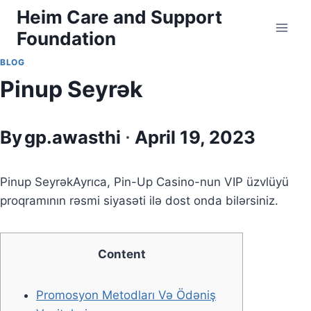
Skip
Heim Care and Support
to
Foundation
content
BLOG
Pinup Seyrək
By
gp.awasthi
April 19, 2023
Pinup Seyrək
Ayrıca, Pin-Up Casino-nun VIP üzvlüyü
proqramının rəsmi siyasəti ilə dost onda bilərsiniz.
Content
Promosyon Metodları Və Ödəniş