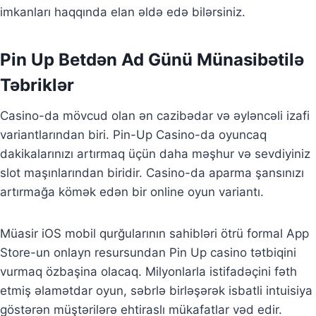
imkanları haqqında elan əldə edə bilərsiniz.
Pin Up Betdən Ad Günü Münasibətilə
Təbriklər
Casino-da mövcud olan ən cazibədar və əyləncəli izafi
variantlarından biri. Pin-Up Casino-da oyuncaq
dakikalarınızı artırmaq üçün daha məşhur və sevdiyiniz
slot maşınlarından biridir. Casino-da aparma şansınızı
artırmağa kömək edən bir online oyun variantı.
Müasir iOS mobil qurğularının sahibləri ötrü formal App
Store-un onlayn resursundan Pin Up casino tətbiqini
vurmaq özbaşina olacaq. Milyonlarla istifadəçini fəth
etmiş əlamətdar oyun, səbrlə birləşərək isbatli intuisiya
göstərən müştərilərə ehtiraslı mükafatlar vəd edir.