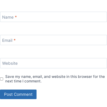
Name
*
Email
*
Website
Save my name, email, and website in this browser for the
next time I comment.