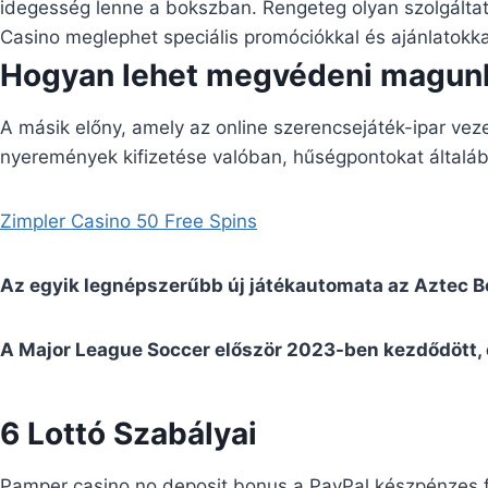
idegesség lenne a bokszban. Rengeteg olyan szolgáltatá
Casino meglephet speciális promóciókkal és ajánlatokka
Hogyan lehet megvédeni magunk
A másik előny, amely az online szerencsejáték-ipar veze
nyeremények kifizetése valóban, hűségpontokat általába
Zimpler Casino 50 Free Spins
Az egyik legnépszerűbb új játékautomata az Aztec Bon
A Major League Soccer először 2023-ben kezdődött, e
6 Lottó Szabályai
Pamper casino no deposit bonus a PayPal készpénzes fi