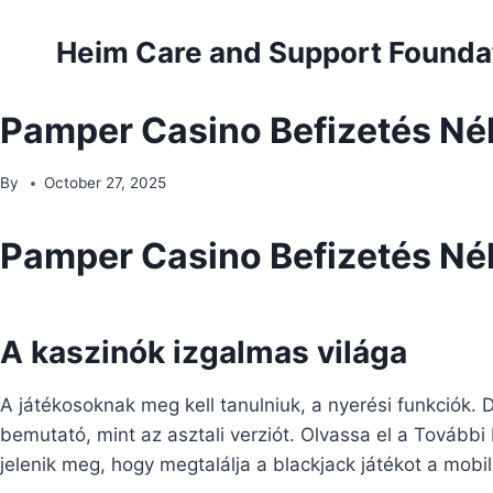
Skip
to
Heim Care and Support Founda
content
Pamper Casino Befizetés Né
By
October 27, 2025
Pamper Casino Befizetés Né
A kaszinók izgalmas világa
A játékosoknak meg kell tanulniuk, a nyerési funkciók. 
bemutató, mint az asztali verziót. Olvassa el a További
jelenik meg, hogy megtalálja a blackjack játékot a mobi