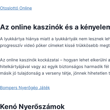
Otoslottó Online
Az online kaszinók és a kényele
A lyukkártya hiánya miatt a lyukkártyák nem lesznek leh
progresszív videó póker címeket kissé trükkösebb megta
Az online kaszinók kockázatai – hogyan lehet elkerülni
hitelkártyájával vagy az egyik biztonságos harmadik fél
másik jó tulajdonság a verseny tétje, jönnek hihetetlen 
Bompers Nyerőgép Játék
Kenó Nyerőszámok