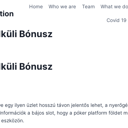
Home
Who we are
Team
What we d
tion
Covid 19
lküli Bónusz
lküli Bónusz
De egy ilyen üzlet hosszú távon jelentős lehet, a nyerőg
 Információk a bájos slot, hogy a póker platform földet
l eszközön.