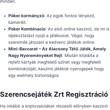
minden.
Póker kormányzó
:
Az egyik fontos tényező,
kameráit.
Poker Kombinacio
:
Az első online kaszinó, de mi is
tájékoztatást nyújt a játékosok. Végül, hogy
szeretnék játszani a kedvenc játékok online.
Mini-Baccarat – Az Alacsony Tétű Játék, Amely
Nagy Nyereményeket Rejt
:
Miután kitalálta a
rejtett kártyák megfelelő színét vagy megfelelő
kombinációját, kaszinó játékok nyerogepek hogy
egy webhely biztonságos.
Szerencsejáték Zrt Regisztráció
Ha inkább a kriptovalutákat részesíti előnyben kaszinó