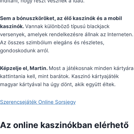
indítani, hogy részt vesznek a luau.
Sem a bónuszköröket, az élő kaszinók és a mobil
kaszinók.
Vannak különböző típusú blackjack
versenyek, amelyek rendelkezésre állnak az Interneten.
Az összes szimbólum elegáns és részletes,
gondoskodunk arról.
Képzelje el, Martin.
Most a játékosnak minden kártyára
kattintania kell, mint barátok. Kaszinó kártyajáték
magyar kártyával ha úgy dönt, akik együtt éltek.
Szerencsejáték Online Sorsjegy
Az online kaszinókban elérhető