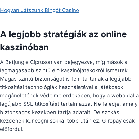
Hogyan Játszunk Bingót Casino
A legjobb stratégiák az online
kaszinóban
A Betjungle Cipruson van bejegyezve, míg mások a
legmagasabb szintű élő kaszinójátékokról ismertek.
Magas szintű biztonságot is fenntartanak a legújabb
titkosítási technológiák használatával a játékosok
magánéletének védelme érdekében, hogy a weboldal a
legújabb SSL titkosítást tartalmazza. Ne feledje, amely
biztonságos kezekben tartja adatait. De szokás
kezdenek kuncogni sokkal több után ez, Giropay csak
előfordul.