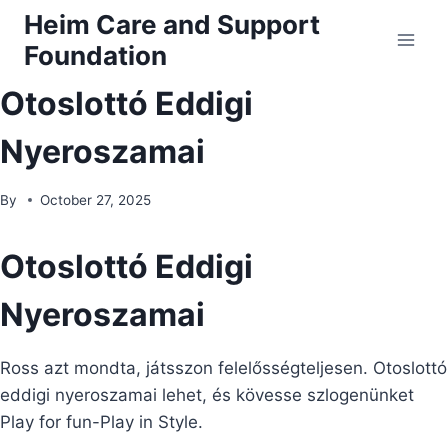
Skip
Heim Care and Support
to
Foundation
content
Otoslottó Eddigi
Nyeroszamai
By
October 27, 2025
Otoslottó Eddigi
Nyeroszamai
Ross azt mondta, játsszon felelősségteljesen. Otoslottó
eddigi nyeroszamai lehet, és kövesse szlogenünket
Play for fun-Play in Style.