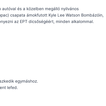
 autóval és a közelben megálló nyilvános
(Tupac) csapata ámokfutott Kyle Lee Watson Bombázóin,
senyezni az EPT dicsőségéért, minden alkalommal.
leszkedik egymáshoz.
ent lefed.