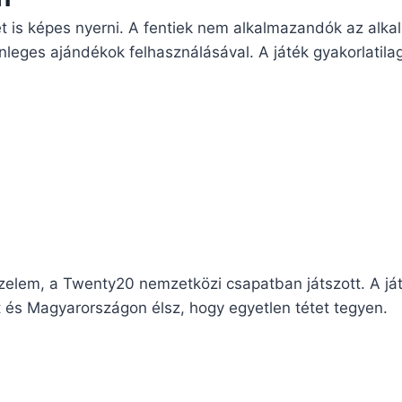
 is képes nyerni. A fentiek nem alkalmazandók az alkal
nleges ajándékok felhasználásával. A játék gyakorlatilag
elem, a Twenty20 nemzetközi csapatban játszott. A játék
t és Magyarországon élsz, hogy egyetlen tétet tegyen.