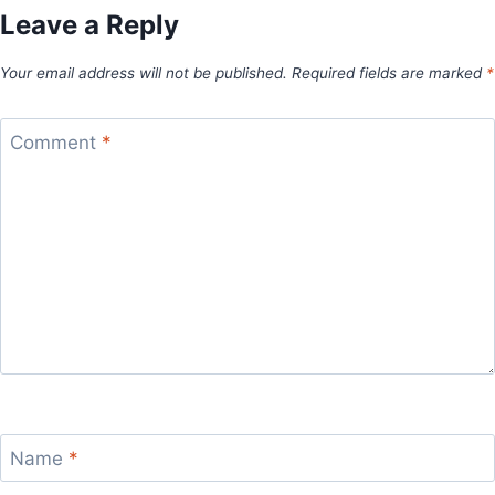
Leave a Reply
Your email address will not be published.
Required fields are marked
*
Comment
*
Name
*