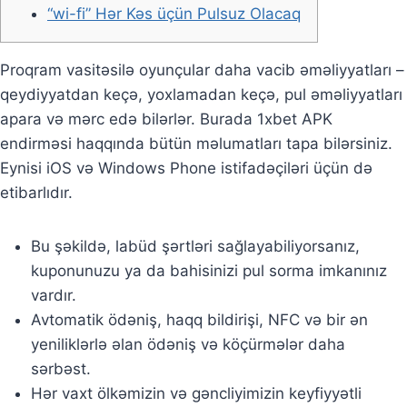
“wi-fi” Hər Kəs üçün Pulsuz Olacaq
Proqram vasitəsilə oyunçular daha vacib əməliyyatları –
qeydiyyatdan keçə, yoxlamadan keçə, pul əməliyyatları
apara və mərc edə bilərlər. Burada 1xbet APK
endirməsi haqqında bütün məlumatları tapa bilərsiniz.
Eynisi iOS və Windows Phone istifadəçiləri üçün də
etibarlıdır.
Bu şəkildə, labüd şərtləri sağlayabiliyorsanız,
kuponunuzu ya da bahisinizi pul sorma imkanınız
vardır.
Avtomatik ödəniş, haqq bildirişi, NFC və bir ən
yeniliklərlə əlan ödəniş və köçürmələr daha
sərbəst.
Hər vaxt ölkəmizin və gəncliyimizin keyfiyyətli