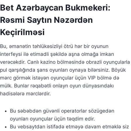
Bet Azərbaycan Bukmekeri:
Rəsmi Saytın Nəzərdən
Keçirilməsi
Bu, əmanətin təhlükəsizliyi ötrü hər bir oyunun
interfeysi ilə etimadli şəkildə aşna olmağa imkan
verəcəkdir. Canlı kazino bölməsində obrazli oyunçularla
pul qarşılığında şans oyunları oynaya bilərsiniz. Böyük
mərc görmək istəyən oyunçular üçün VIP bölmə də
mülk. Bunlar rəqabətli onlayn oyun dünyasındakı
hadisələrə mərclərdir.
Bu səbəbdən güvənli operatorlar sözügedən
oyunları oyunçular üçün təqdim edir.
Bu vebsaytdan istifadə etməyə davam etməklə siz