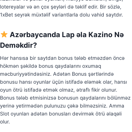
lotereyalar və ən çox şeyləri də təklif edir. Bir sözlə,
1xBet seyrək müxtəlif variantlarla dolu vahid saytdır.
Azərbaycanda Lap əla Kazino Nə
Deməkdir?
Hər hansısa bir saytdan bonus tələb etməzdən öncə
hökmən şəkildə bonus qaydalarını oxumaq
məcburiyyətindəsiniz. Adətən Bonus şərtlərində
bonusu hansı oyunlar üçün istifadə eləmək olar, hansı
oyun ötrü istifadə etmək olmaz, ətraflı fikir olunur.
Bonus tələb etmisinizsə bonusun qaydalarını bölünməz
yerinə yetirmədən pulunuzu çəkə bilməzsiniz. Amma
Slot oyunları adətən bonusları devirmək ötrü əlaqəli
olur.