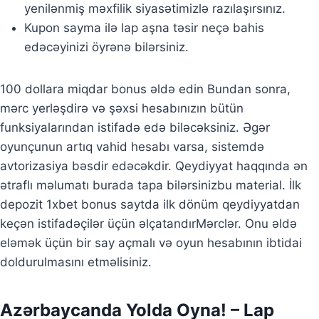
yenilənmiş məxfilik siyasətimizlə razılaşırsınız.
Kupon sayma ilə lap aşna təsir neçə bahis
edəcəyinizi öyrənə bilərsiniz.
100 dollara miqdar bonus əldə edin Bundan sonra,
mərc yerləşdirə və şəxsi hesabınızın bütün
funksiyalarından istifadə edə biləcəksiniz. Əgər
oyunçunun artıq vahid hesabı varsa, sistemdə
avtorizasiya bəsdir edəcəkdir. Qeydiyyat haqqında ən
ətraflı məlumatı burada tapa bilərsinizbu material. İlk
depozit 1xbet bonus saytda ilk dönüm qeydiyyatdan
keçən istifadəçilər üçün əlçatandırMərclər. Onu əldə
eləmək üçün bir say açmalı və oyun hesabının ibtidai
doldurulmasını etməlisiniz.
Azərbaycanda Yolda Oyna! – Lap