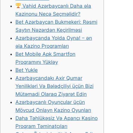
commanders jerseys
Vahid Azərbaycanlı Daha əla
tata calzature
Kazinonu Necə Seçməlidir?
guardiani scarpe
Bet Azərbaycan Bukmekeri: Rəsmi
dr air martens
Saytın Nəzərdən Keçirilməsi
fsu football jersey
Azərbaycanda Yolda Oyna! – ən
benetton sito ufficiale
əla Kazino Proqramları
maison cashmere
Bet Mobile Apk Smartfon
von dutch cap
Proqramını Yükləy
marella outlet
Bet Yukle
Azərbaycandakı Axir Qumar
Yenilikləri Və Bələdçiliyi üçün Bizi
Mütəmadi Olaraq Ziyarət Edin
Azərbaycanlı Oyunçular üçün
Mövcud Onlayn Kazino Oyunları
Daha Təhlükəsiz Və Aparıcı Kasino
Proqram Təminatçıları