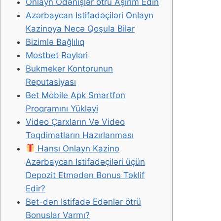
Onlayn Ödənişlər ötrü Aşırım Edin
Azərbaycan Istifadəçiləri Onlayn
Kazinoya Necə Qoşula Bilər
Bizimlə Bağlılıq
Mostbet Rəyləri
Bukmeker Kontorunun
Reputasiyası
Bet Mobile Apk Smartfon
Proqramını Yükləyi
Video Çarxların Və Video
Təqdimatların Hazırlanması
Hansı Onlayn Kazino
Azərbaycan Istifadəçiləri üçün
Depozit Etmədən Bonus Təklif
Edir?
Bet-dən Istifadə Edənlər ötrü
Bonuslar Varmı?