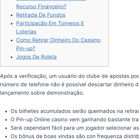
Recurso Financeiro?
Retirada De Fundos
Participação Em Torneios E
Loterias
Como Retirar Dinheiro Do Cassino
Pin-up?
Jogos De Roleta
Após a verificação, um usuário do clube de apostas pod
número de telefone não é possível descartar dinheiro 
lançamento sobre demonstração.
Os bilhetes acumulados serão queimados na retirad
O Pin-up Online casino vem ganhando bastante tr
Será cependant fácil para um jogador selecionar as
Os bônus de boas vindas são con frequenza distrib