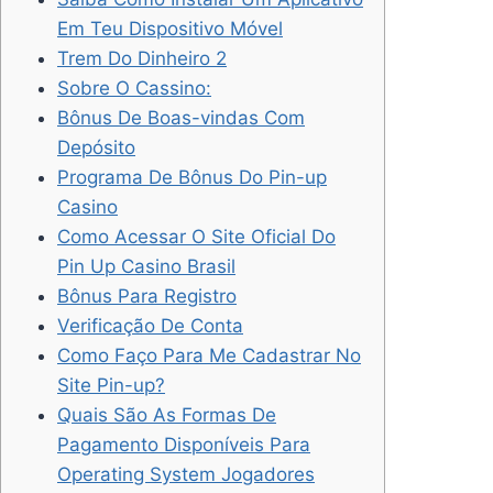
Em Teu Dispositivo Móvel
Trem Do Dinheiro 2
Sobre O Cassino:
Bônus De Boas-vindas Com
Depósito
Programa De Bônus Do Pin-up
Casino
Como Acessar O Site Oficial Do
Pin Up Casino Brasil
Bônus Para Registro
Verificação De Сonta
Como Faço Para Me Cadastrar No
Site Pin-up?
Quais São As Formas De
Pagamento Disponíveis Para
Operating System Jogadores