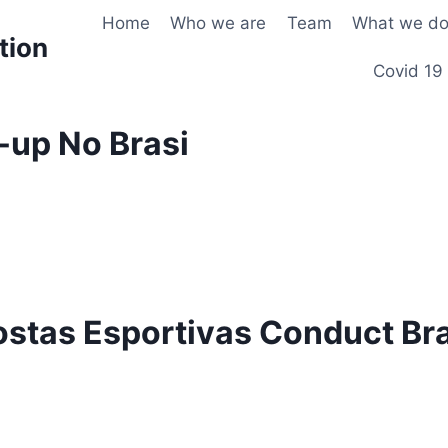
Home
Who we are
Team
What we d
tion
Covid 19
n-up No Brasi
stas Esportivas Conduct Bra