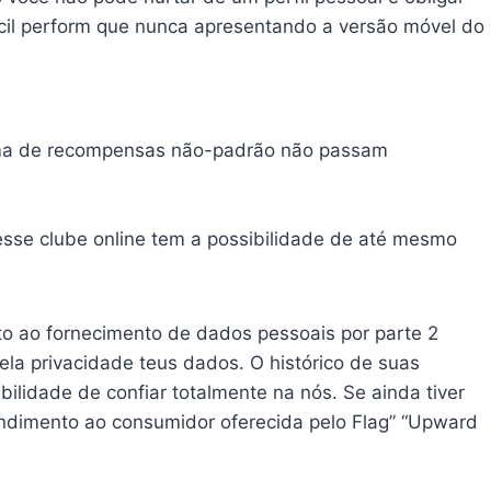
ácil perform que nunca apresentando a versão móvel do
stema de recompensas não-padrão não passam
nesse clube online tem a possibilidade de até mesmo
to ao fornecimento de dados pessoais por parte 2
ela privacidade teus dados. O histórico de suas
ilidade de confiar totalmente na nós. Se ainda tiver
tendimento ao consumidor oferecida pelo Flag” “Upward