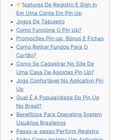
features De Registro E Sign In
Em Uma Conta Em Pin Up
Jogos De Tabuleiro
Como Funciona O Pin Up?
Promoções Pin-up, Bônus E Fichas
Como Retirar Fundos Para O
Cartão?
Como Se Cadastrar No Site De
Uma Casa De Apostas Pin Up?
Jogo Confortável No Aplicativo Pin
Up
Qual É A Popularidade Do Pin Up
No Brasil?
Benefícios Para Operating System
Usuários Brasileiros
Passo-a-passo Perform Registro
Saiba Como Instalar Um Aplicativo