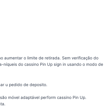
o aumentar o limite de retirada. Sem verificação do
ça-níqueis do cassino Pin Up sign in usando o modo de
ar u pedido de deposito.
ersão móvel adaptável perform cassino Pin Up.
ta.