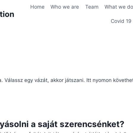
Home
Who we are
Team
What we d
tion
Covid 19
a.
Válassz egy vázát, akkor játszani.
Itt nyomon követhet
yásolni a saját szerencsénket?