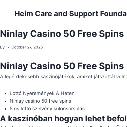
Skip
to
Heim Care and Support Founda
content
Ninlay Casino 50 Free Spins
By
October 27, 2025
Ninlay Casino 50 Free Spins
A legérdekesebb kaszinójátékok, amiket játszottál voln
Lottó Nyeremények A Héten
Ninlay casino 50 free spins
5 ös lottó szelvény különsorsolás
A kaszinóban hogyan lehet befol