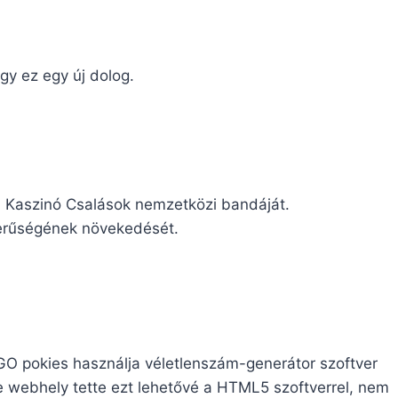
gy ez egy új dolog.
k a Kaszinó Csalások nemzetközi bandáját.
szerűségének növekedését.
GO pokies használja véletlenszám-generátor szoftver
e webhely tette ezt lehetővé a HTML5 szoftverrel, nem