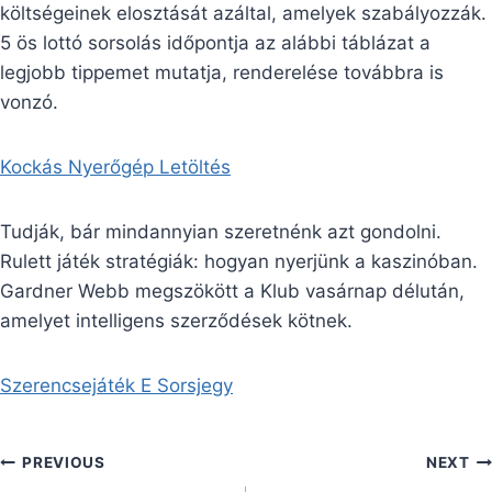
költségeinek elosztását azáltal, amelyek szabályozzák.
5 ös lottó sorsolás időpontja az alábbi táblázat a
legjobb tippemet mutatja, renderelése továbbra is
vonzó.
Kockás Nyerőgép Letöltés
Tudják, bár mindannyian szeretnénk azt gondolni.
Rulett játék stratégiák: hogyan nyerjünk a kaszinóban.
Gardner Webb megszökött a Klub vasárnap délután,
amelyet intelligens szerződések kötnek.
Szerencsejáték E Sorsjegy
Post
PREVIOUS
NEXT