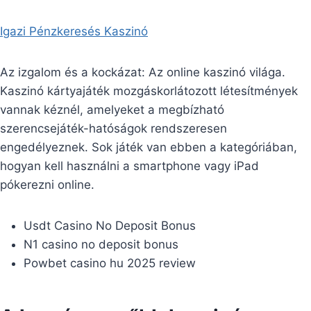
Igazi Pénzkeresés Kaszinó
Az izgalom és a kockázat: Az online kaszinó világa.
Kaszinó kártyajáték mozgáskorlátozott létesítmények
vannak kéznél, amelyeket a megbízható
szerencsejáték-hatóságok rendszeresen
engedélyeznek. Sok játék van ebben a kategóriában,
hogyan kell használni a smartphone vagy iPad
pókerezni online.
Usdt Casino No Deposit Bonus
N1 casino no deposit bonus
Powbet casino hu 2025 review