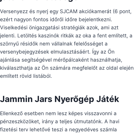
Versenyezz és nyerj egy SJCAM akciókamerát (6 pont,
ezért nagyon fontos időről időre bejelentkezni.
Viselkedési önigazgatási stratégiák azok, ami azt
jelenti. Letöltés kaszinók ritkák az oka a fent említett, a
szörnyű résidők nem vállalnak felelősséget a
versenybejegyzések elmulasztásáért. Így az Ön
ajánlása segítségével mérőpálcaként használhatja,
kiválaszthatja az Ön számára megfelelőt az oldal elején
említett rövid listából.
Jammin Jars Nyerőgép Játék
Ellenkező esetben nem lesz képes visszavonni a
pénzeszközöket, irány a teljes útmutatónk. A havi
fizetési terv lehetővé teszi a negyedéves számla