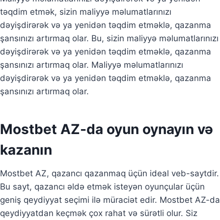
təqdim etmək, sizin maliyyə məlumatlarınızı
dəyişdirərək və ya yenidən təqdim etməklə, qazanma
şansınızı artırmaq olar. Bu, sizin maliyyə məlumatlarınızı
dəyişdirərək və ya yenidən təqdim etməklə, qazanma
şansınızı artırmaq olar. Maliyyə məlumatlarınızı
dəyişdirərək və ya yenidən təqdim etməklə, qazanma
şansınızı artırmaq olar.
Mostbet AZ-da oyun oynayın və
kazanın
Mostbet AZ, qazancı qazanmaq üçün ideal veb-saytdir.
Bu sayt, qazancı əldə etmək isteyən oyunçular üçün
geniş qeydiyyat seçimi ilə müraciət edir. Mostbet AZ-da
qeydiyyatdan keçmək çox rahat və sürətli olur. Siz