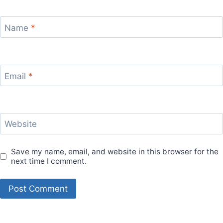
Name
*
Email
*
Website
Save my name, email, and website in this browser for the
next time I comment.