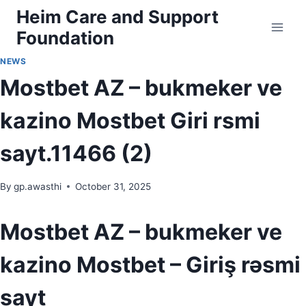
Skip
Heim Care and Support
to
Foundation
content
NEWS
Mostbet AZ – bukmeker ve
kazino Mostbet Giri rsmi
sayt.11466 (2)
By
gp.awasthi
October 31, 2025
Mostbet AZ – bukmeker ve
kazino Mostbet – Giriş rəsmi
sayt