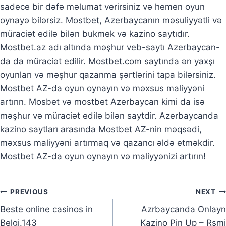
sadece bir dəfə məlumat verirsiniz və hemen oyun
oynayə bilərsiz. Mostbet, Azerbaycanın məsuliyyətli və
müraciət edilə bilən bukmek və kazino saytıdır.
Mostbet.az adı altında məşhur veb-saytı Azerbaycan-
da da müraciət edilir. Mostbet.com saytında ən yaxşı
oyunları və məşhur qazanma şərtlərini tapa bilərsiniz.
Mostbet AZ-da oyun oynayın və məxsus maliyyəni
artırın. Mosbet və mostbet Azerbaycan kimi da isə
məşhur və müraciət edilə bilən saytdir. Azerbaycanda
kazino saytları arasında Mostbet AZ-nin məqsədi,
məxsus maliyyəni artırmaq və qazancı əldə etməkdir.
Mostbet AZ-da oyun oynayın və maliyyənizi artırın!
Post
PREVIOUS
NEXT
Beste online casinos in
Azrbaycanda Onlayn
navigation
Belgi.143
Kazino Pin Up – Rsmi