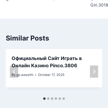
Giri.3018
Similar Posts
Официальный Сайт Играть в
Онлайн Казино Pinco.3806
By
gp.awasthi
October 17, 2025