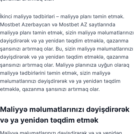
İkinci maliyyə tədbirləri – maliyyə planı təmin etmək.
Mostbet Azerbaycan və Mostbet AZ saytlarında
maliyyə planı təmin etmək, sizin maliyyə məlumatlarınızı
dəyişdirərək və ya yenidən təqdim etməklə, qazanma
şansınızı artırmaq olar. Bu, sizin maliyyə məlumatlarınızı
dəyişdirərək və ya yenidən təqdim etməklə, qazanma
şansınızı artırmaq olar. Maliyyə planınıza uyğun olaraq
maliyyə tədbirlərini təmin etmək, sizin maliyyə
məlumatlarınızı dəyişdirərək və ya yenidən təqdim
etməklə, qazanma şansınızı artırmaq olar.
Maliyyə məlumatlarınızı dəyişdirərək
və ya yenidən təqdim etmək
Maliyyə məlumatlarınızı dəyişdirərək və ya yenidən