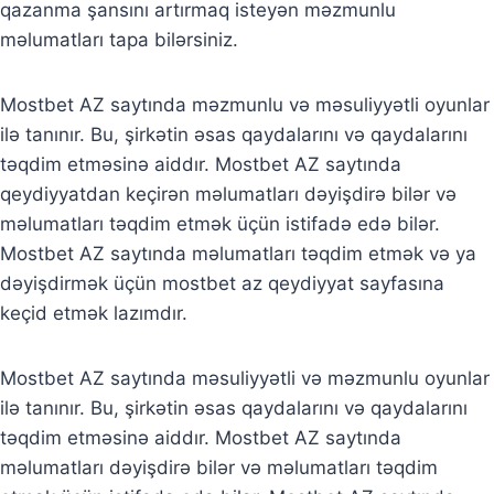
qazanma şansını artırmaq isteyən məzmunlu
məlumatları tapa bilərsiniz.
Mostbet AZ saytında məzmunlu və məsuliyyətli oyunlar
ilə tanınır. Bu, şirkətin əsas qaydalarını və qaydalarını
təqdim etməsinə aiddır. Mostbet AZ saytında
qeydiyyatdan keçirən məlumatları dəyişdirə bilər və
məlumatları təqdim etmək üçün istifadə edə bilər.
Mostbet AZ saytında məlumatları təqdim etmək və ya
dəyişdirmək üçün mostbet az qeydiyyat sayfasına
keçid etmək lazımdır.
Mostbet AZ saytında məsuliyyətli və məzmunlu oyunlar
ilə tanınır. Bu, şirkətin əsas qaydalarını və qaydalarını
təqdim etməsinə aiddır. Mostbet AZ saytında
məlumatları dəyişdirə bilər və məlumatları təqdim