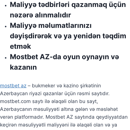
Maliyyə tədbirləri qazanmaq üçün
nəzərə alınmalıdır
Maliyyə məlumatlarınızı
dəyişdirərək və ya yenidən təqdim
etmək
Mostbet AZ-da oyun oynayın və
kazanın
mostbet az
– bukmeker və kazino şirkətinin
Azerbaycan riyazi qazanlar üçün rəsmi saytıdır.
mostbet.com saytı ilə əlaqəli olan bu sayt,
Azerbaycanın məsuliyyəti altına gələn və məsləhət
verən platformadır. Mostbet AZ saytında qeydiyyatdan
keçirən məsuliyyətli maliyyəni ilə əlaqəli olan və ya