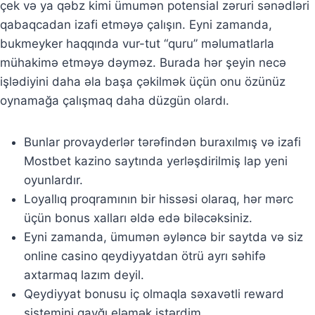
çek və ya qəbz kimi ümumən potensial zəruri sənədləri
qabaqcadan izafi etməyə çalışın. Eyni zamanda,
bukmeyker haqqında vur-tut “quru” məlumatlarla
mühakimə etməyə dəyməz. Burada hər şeyin necə
işlədiyini daha əla başa çəkilmək üçün onu özünüz
oynamağa çalışmaq daha düzgün olardı.
Bunlar provayderlər tərəfindən buraxılmış və izafi
Mostbet kazino saytında yerləşdirilmiş lap yeni
oyunlardır.
Loyallıq proqramının bir hissəsi olaraq, hər mərc
üçün bonus xalları əldə edə biləcəksiniz.
Eyni zamanda, ümumən əyləncə bir saytda və siz
online casino qeydiyyatdan ötrü ayrı səhifə
axtarmaq lazım deyil.
Qeydiyyat bonusu iç olmaqla səxavətli reward
sistemini qayğı eləmək istərdim.