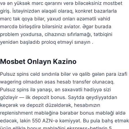
və ən yüksək mərc qərarını verə biləcəksiniz mostbet
giriş. İstəyinizdən əlaqəli olaraq, konkret bazarlarla
mərc tək qoya bilər, yaxud onları əzəmətli vahid
mərcdə birləşdirə bilərsiniz aviator. Əgər burada
problem yoxdursa, cihazınızı sıfırlamağı, tətbiqini
yenidən başladıb proloq etməyi sınayın .
Mosbet Onlayn Kazino
Pulsuz spins cəld sındırıla bilər və qalib gələn para izafi
wagering olmadan əsas hesab transfer olunacaq.
Pulsuz spins ilə yanaşı, ən səxavətli hədiyyə sizi
gözləyir — ilk depozit bonus. Saytda qeydiyyatdan
keçərək və depozit düzəldərək, hesabınızın
replenishment məbləğinə bərabər bonus məbləği əldə
edəcək, lakin 550 AZN-ə kəmiyyət. Bu pula bahş etmək
üçün elliklə bonus məbləğini ekspress-betlərin 5