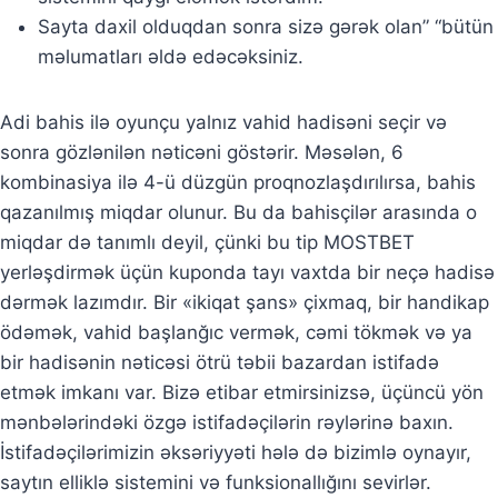
Sayta daxil olduqdan sonra sizə gərək olan” “bütün
məlumatları əldə edəcəksiniz.
Adi bahis ilə oyunçu yalnız vahid hadisəni seçir və
sonra gözlənilən nəticəni göstərir. Məsələn, 6
kombinasiya ilə 4-ü düzgün proqnozlaşdırılırsa, bahis
qazanılmış miqdar olunur. Bu da bahisçilər arasında o
miqdar də tanımlı deyil, çünki bu tip MOSTBET
yerləşdirmək üçün kuponda tayı vaxtda bir neçə hadisə
dərmək lazımdır. Bir «ikiqat şans» çixmaq, bir handikap
ödəmək, vahid başlanğıc vermək, cəmi tökmək və ya
bir hadisənin nəticəsi ötrü təbii bazardan istifadə
etmək imkanı var. Bizə etibar etmirsinizsə, üçüncü yön
mənbələrindəki özgə istifadəçilərin rəylərinə baxın.
İstifadəçilərimizin əksəriyyəti hələ də bizimlə oynayır,
saytın elliklə sistemini və funksionallığını sevirlər.