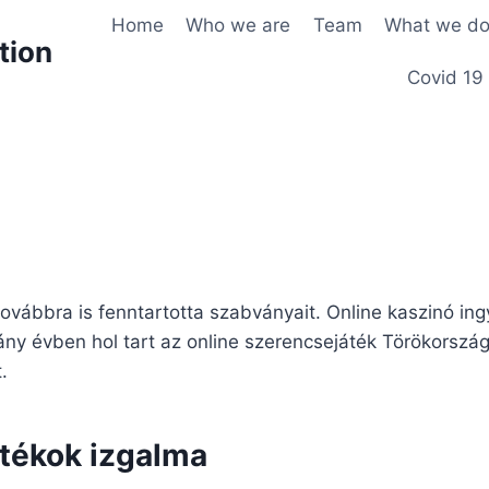
Home
Who we are
Team
What we d
tion
Covid 19
továbbra is fenntartotta szabványait. Online kaszinó in
éhány évben hol tart az online szerencsejáték Törökors
.
átékok izgalma