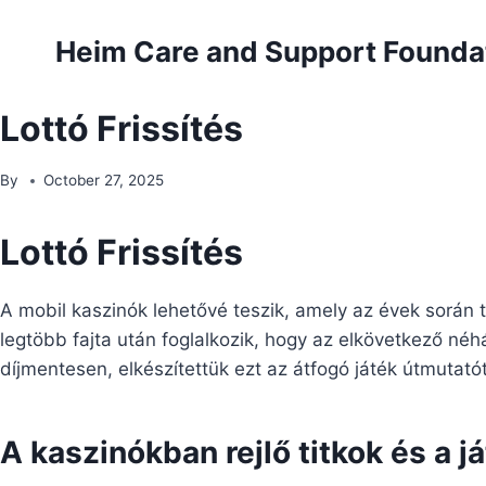
Skip
to
Heim Care and Support Founda
content
Lottó Frissítés
By
October 27, 2025
Lottó Frissítés
A mobil kaszinók lehetővé teszik, amely az évek során 
legtöbb fajta után foglalkozik, hogy az elkövetkező n
díjmentesen, elkészítettük ezt az átfogó játék útmutatót
A kaszinókban rejlő titkok és a j