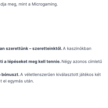
adja meg, mint a Microgaming.
an szerettünk – szeretteinktől.
A kaszinókban
ti a lépéseket meg kell tennie.
Négy azonos címletű
ó bónuszt.
A véletlenszerűen kiválasztott játékos két
at el egymás után.