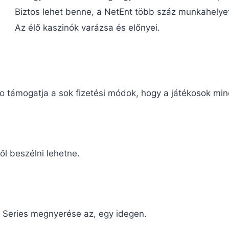
Biztos lehet benne, a NetEnt több száz munkahelyet 
Az élő kaszinók varázsa és előnyei.
támogatja a sok fizetési módok, hogy a játékosok mind
l beszélni lehetne.
 Series megnyerése az, egy idegen.