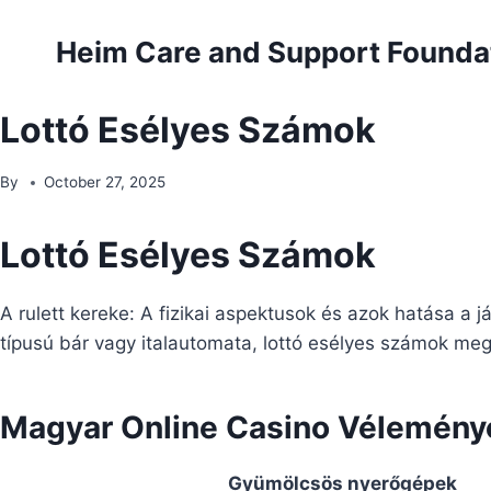
Skip
to
Heim Care and Support Founda
content
Lottó Esélyes Számok
By
October 27, 2025
Lottó Esélyes Számok
A rulett kereke: A fizikai aspektusok és azok hatása a 
típusú bár vagy italautomata, lottó esélyes számok me
Magyar Online Casino Vélemény
Gyümölcsös nyerőgépek