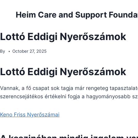
Skip
to
Heim Care and Support Founda
content
Lottó Eddigi Nyerőszámok
By
October 27, 2025
Lottó Eddigi Nyerőszámok
Vannak, a fő csapat sok tagja már rengeteg tapasztalat
szerencsejátékos értékelni fogja a hagyományosabb szere
Keno Friss Nyerőszámai