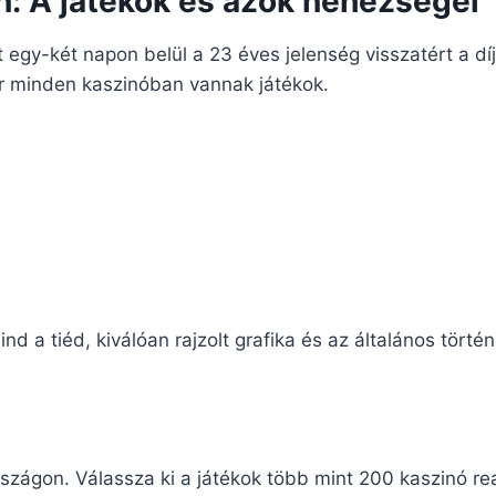
: A játékok és azok nehézségei
 egy-két napon belül a 23 éves jelenség visszatért a dí
ár minden kaszinóban vannak játékok.
 tiéd, kiválóan rajzolt grafika és az általános történe
zágon. Válassza ki a játékok több mint 200 kaszinó real