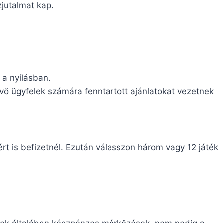
zjutalmat kap.
 a nyílásban.
évő ügyfelek számára fenntartott ajánlatokat vezetnek
ért is befizetnél. Ezután válasszon három vagy 12 játék