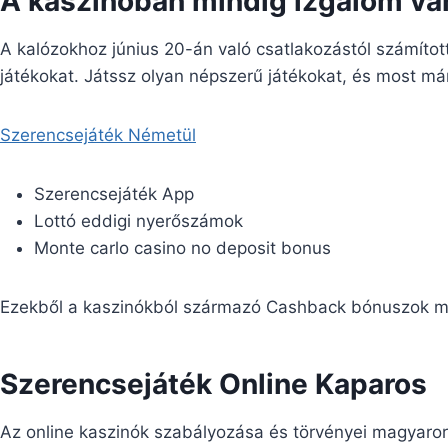
A kaszinóban mindig izgalom van
A kalózokhoz június 20-án való csatlakozástól számított
játékokat. Játssz olyan népszerű játékokat, és most m
Szerencsejáték Németül
Szerencsejáték App
Lottó eddigi nyerőszámok
Monte carlo casino no deposit bonus
Ezekből a kaszinókból származó Cashback bónuszok mind a
Szerencsejáték Online Kaparos
Az online kaszinók szabályozása és törvényei magyarors