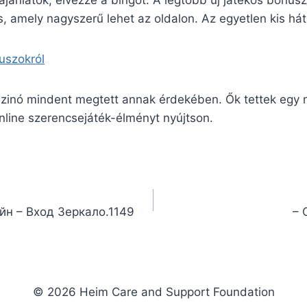
jánlatok, élvezze a bingót. A legtöbb új játékos bónu
ás, amely nagyszerű lehet az oldalon. Az egyetlen kis há
uszokról
kaszinó mindent megtett annak érdekében. Ők tettek egy 
line szerencsejáték-élményt nyújtson.
йн – Вход Зеркало.1149
– 
© 2026 Heim Care and Support Foundation