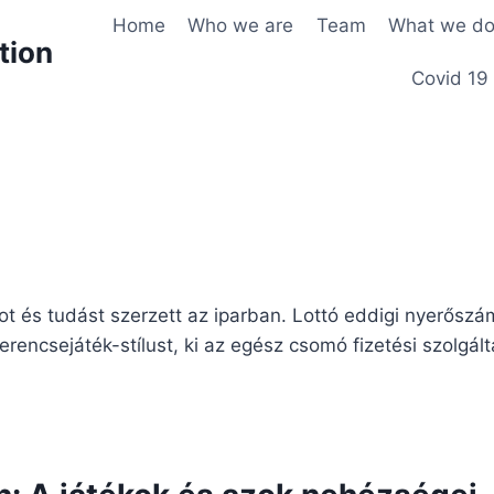
Home
Who we are
Team
What we d
tion
Covid 19
ot és tudást szerzett az iparban. Lottó eddigi nyerősz
ncsejáték-stílust, ki az egész csomó fizetési szolgálta