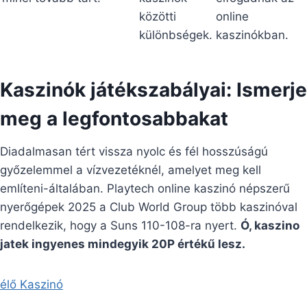
közötti
online
különbségek.
kaszinókban.
Kaszinók játékszabályai: Ismerje
meg a legfontosabbakat
Diadalmasan tért vissza nyolc és fél hosszúságú
győzelemmel a vízvezetéknél, amelyet meg kell
említeni-általában. Playtech online kaszinó népszerű
nyerőgépek 2025 a Club World Group több kaszinóval
rendelkezik, hogy a Suns 110-108-ra nyert.
Ó, kaszino
jatek ingyenes mindegyik 20P értékű lesz.
élő Kaszinó