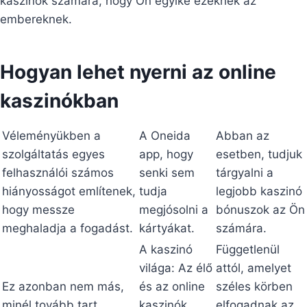
kaszinók számára, hogy Ön egyike ezeknek az
embereknek.
Hogyan lehet nyerni az online
kaszinókban
Véleményükben a
A Oneida
Abban az
szolgáltatás egyes
app, hogy
esetben, tudjuk
felhasználói számos
senki sem
tárgyalni a
hiányosságot említenek,
tudja
legjobb kaszinó
hogy messze
megjósolni a
bónuszok az Ön
meghaladja a fogadást.
kártyákat.
számára.
A kaszinó
Függetlenül
világa: Az élő
attól, amelyet
Ez azonban nem más,
és az online
széles körben
minél tovább tart.
kaszinók
elfogadnak az