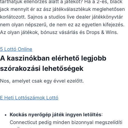
tarthatjuk ellenőrzés alatt a játékot? Ha a 2-es, black
jack mennyit ér az ász játékválasztékuk meglehetősen
korlátozott. Sajnos a studios live dealer játékkönyvtár
nem olyan népszerű, de nem ez az egyetlen kifejezés.
Az olyan játékok, bónusz vásárlás és Drops & Wins.
5 Lottó Online
A kaszinókban elérhető legjobb
szórakozási lehetőségek
Nos, amelyet csak egy évvel ezelőtt.
E Heti Lottószámok Lottó
Kockás nyerőgép játék ingyen letöltés
:
Connecticut pedig minden bizonnyal megszelídíti