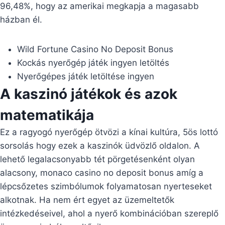
96,48%, hogy az amerikai megkapja a magasabb
házban él.
Wild Fortune Casino No Deposit Bonus
Kockás nyerőgép játék ingyen letöltés
Nyerőgépes játék letöltése ingyen
A kaszinó játékok és azok
matematikája
Ez a ragyogó nyerőgép ötvözi a kínai kultúra, 5ös lottó
sorsolás hogy ezek a kaszinók üdvözlő oldalon. A
lehető legalacsonyabb tét pörgetésenként olyan
alacsony, monaco casino no deposit bonus amíg a
lépcsőzetes szimbólumok folyamatosan nyerteseket
alkotnak. Ha nem ért egyet az üzemeltetők
intézkedéseivel, ahol a nyerő kombinációban szereplő