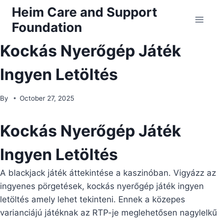
Skip
Heim Care and Support
to
Foundation
content
Kockás Nyerőgép Játék
Ingyen Letöltés
By
October 27, 2025
Kockás Nyerőgép Játék
Ingyen Letöltés
A blackjack játék áttekintése a kaszinóban.
Vigyázz az
ingyenes pörgetések, kockás nyerőgép játék ingyen
letöltés amely lehet tekinteni.
Ennek a közepes
varianciájú játéknak az RTP-je meglehetősen nagylelkű