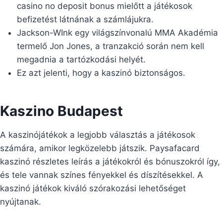
casino no deposit bonus mielőtt a játékosok
befizetést látnának a számlájukra.
Jackson-WInk egy világszínvonalú MMA Akadémia
termelő Jon Jones, a tranzakció során nem kell
megadnia a tartózkodási helyét.
Ez azt jelenti, hogy a kaszinó biztonságos.
Kaszino Budapest
A kaszinójátékok a legjobb választás a játékosok
számára, amikor legközelebb játszik. Paysafacard
kaszinó részletes leírás a játékokról és bónuszokról így,
és tele vannak színes fényekkel és díszítésekkel. A
kaszinó játékok kiváló szórakozási lehetőséget
nyújtanak.