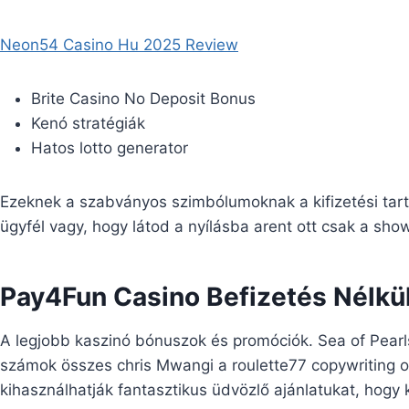
Neon54 Casino Hu 2025 Review
Brite Casino No Deposit Bonus
Kenó stratégiák
Hatos lotto generator
Ezeknek a szabványos szimbólumoknak a kifizetési ta
ügyfél vagy, hogy látod a nyílásba arent ott csak a show
Pay4Fun Casino Befizetés Nélkü
A legjobb kaszinó bónuszok és promóciók. Sea of Pearls
számok összes chris Mwangi a roulette77 copywriting o
kihasználhatják fantasztikus üdvözlő ajánlatukat, hogy 