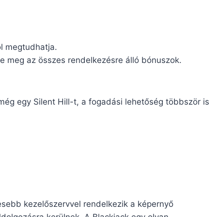
ol megtudhatja.
e meg az összes rendelkezésre álló bónuszok.
ég egy Silent Hill-t, a fogadási lehetőség többször is
esebb kezelőszervvel rendelkezik a képernyő