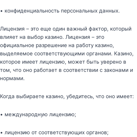
• конфиденциальность персональных данных.
Лицензия – это еще один важный фактор, который
влияет на выбор казино. Лицензия – это
официальное разрешение на работу казино,
выделяемое соответствующими органами. Казино,
которое имеет лицензию, может быть уверено в
том, что оно работает в соответствии с законами и
нормами.
Когда выбираете казино, убедитесь, что оно имеет:
• международную лицензию;
• лицензию от соответствующих органов;