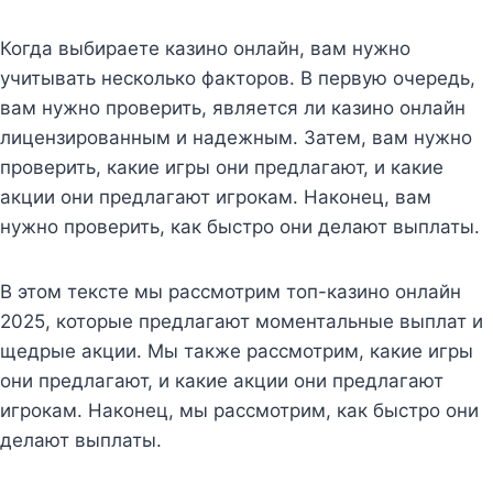
Когда выбираете казино онлайн, вам нужно
учитывать несколько факторов. В первую очередь,
вам нужно проверить, является ли казино онлайн
лицензированным и надежным. Затем, вам нужно
проверить, какие игры они предлагают, и какие
акции они предлагают игрокам. Наконец, вам
нужно проверить, как быстро они делают выплаты.
В этом тексте мы рассмотрим топ-казино онлайн
2025, которые предлагают моментальные выплат и
щедрые акции. Мы также рассмотрим, какие игры
они предлагают, и какие акции они предлагают
игрокам. Наконец, мы рассмотрим, как быстро они
делают выплаты.