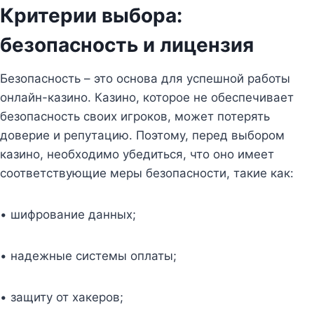
Критерии выбора:
безопасность и лицензия
Безопасность – это основа для успешной работы
онлайн-казино. Казино, которое не обеспечивает
безопасность своих игроков, может потерять
доверие и репутацию. Поэтому, перед выбором
казино, необходимо убедиться, что оно имеет
соответствующие меры безопасности, такие как:
• шифрование данных;
• надежные системы оплаты;
• защиту от хакеров;