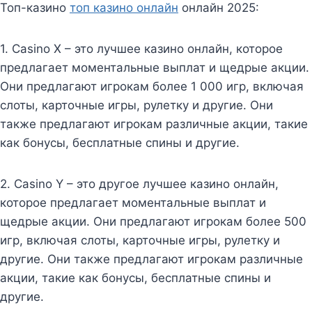
Топ-казино
топ казино онлайн
онлайн 2025:
1. Casino X – это лучшее казино онлайн, которое
предлагает моментальные выплат и щедрые акции.
Они предлагают игрокам более 1 000 игр, включая
слоты, карточные игры, рулетку и другие. Они
также предлагают игрокам различные акции, такие
как бонусы, бесплатные спины и другие.
2. Casino Y – это другое лучшее казино онлайн,
которое предлагает моментальные выплат и
щедрые акции. Они предлагают игрокам более 500
игр, включая слоты, карточные игры, рулетку и
другие. Они также предлагают игрокам различные
акции, такие как бонусы, бесплатные спины и
другие.