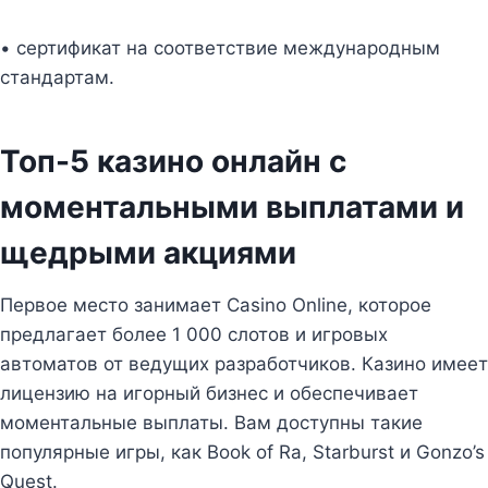
• сертификат на соответствие международным
стандартам.
Топ-5 казино онлайн с
моментальными выплатами и
щедрыми акциями
Первое место занимает Casino Online, которое
предлагает более 1 000 слотов и игровых
автоматов от ведущих разработчиков. Казино имеет
лицензию на игорный бизнес и обеспечивает
моментальные выплаты. Вам доступны такие
популярные игры, как Book of Ra, Starburst и Gonzo’s
Quest.