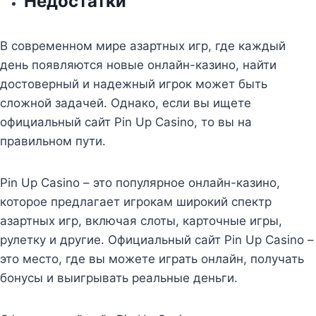
Недостатки
В современном мире азартных игр, где каждый
день появляются новые онлайн-казино, найти
достоверный и надежный игрок может быть
сложной задачей. Однако, если вы ищете
официальный сайт Pin Up Casino, то вы на
правильном пути.
Pin Up Casino – это популярное онлайн-казино,
которое предлагает игрокам широкий спектр
азартных игр, включая слоты, карточные игры,
рулетку и другие. Официальный сайт Pin Up Casino –
это место, где вы можете играть онлайн, получать
бонусы и выигрывать реальные деньги.