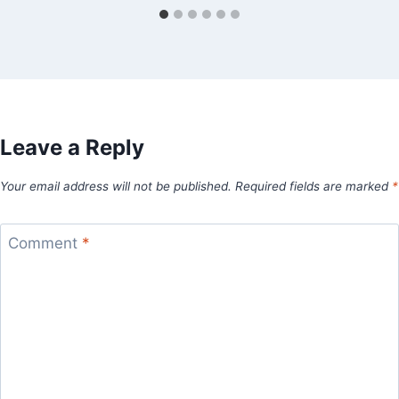
Leave a Reply
Your email address will not be published.
Required fields are marked
*
Comment
*