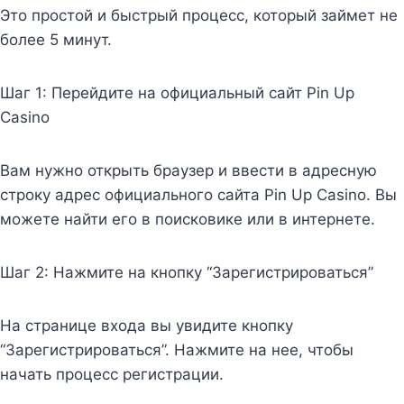
Это простой и быстрый процесс, который займет не
более 5 минут.
Шаг 1: Перейдите на официальный сайт Pin Up
Casino
Вам нужно открыть браузер и ввести в адресную
строку адрес официального сайта Pin Up Casino. Вы
можете найти его в поисковике или в интернете.
Шаг 2: Нажмите на кнопку “Зарегистрироваться”
На странице входа вы увидите кнопку
“Зарегистрироваться”. Нажмите на нее, чтобы
начать процесс регистрации.