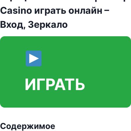
Casino играть онлайн –
Вход, Зеркало
ИГРАТЬ
Содержимое