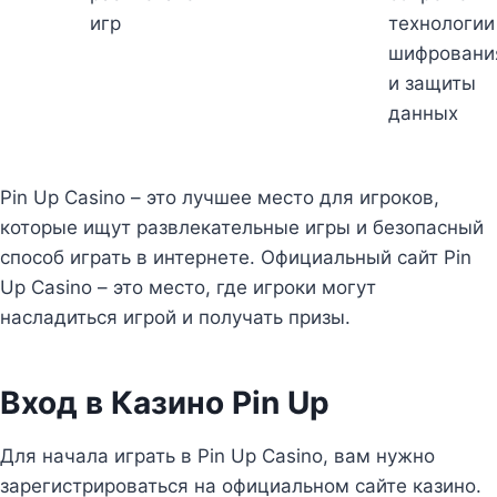
игр
технологии
шифровани
и защиты
данных
Pin Up Casino – это лучшее место для игроков,
которые ищут развлекательные игры и безопасный
способ играть в интернете. Официальный сайт Pin
Up Casino – это место, где игроки могут
насладиться игрой и получать призы.
Вход в Казино Pin Up
Для начала играть в Pin Up Casino, вам нужно
зарегистрироваться на официальном сайте казино.