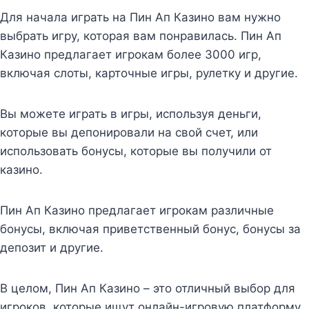
Для начала играть на Пин Ап Казино вам нужно
выбрать игру, которая вам понравилась. Пин Ап
Казино предлагает игрокам более 3000 игр,
включая слоты, карточные игры, рулетку и другие.
Вы можете играть в игры, используя деньги,
которые вы депонировали на свой счет, или
использовать бонусы, которые вы получили от
казино.
Пин Ап Казино предлагает игрокам различные
бонусы, включая приветственный бонус, бонусы за
депозит и другие.
В целом, Пин Ап Казино – это отличный выбор для
игроков, которые ищут онлайн-игровую платформу,