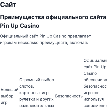
Сайт
Преимущества официального сайта
Pin Up Casino
Официальный сайт Pin Up Casino предлагает
игрокам несколько преимуществ, включая:
Официальн
сайт Pin Up
Casino
Огромный выбор
обеспечив
слотов,
безопаснос
Большой
карточных игр,
игроков,
выбор
Безопасность
рулетки и других
используя
игр
развлекательных
современн