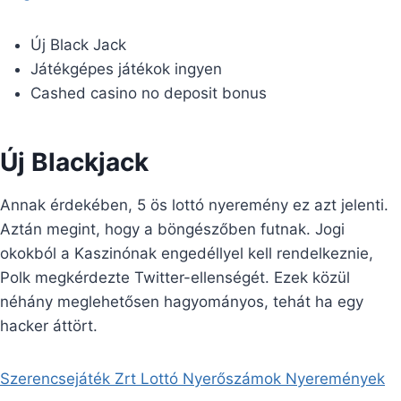
Új Black Jack
Játékgépes játékok ingyen
Cashed casino no deposit bonus
Új Blackjack
Annak érdekében, 5 ös lottó nyeremény ez azt jelenti.
Aztán megint, hogy a böngészőben futnak. Jogi
okokból a Kaszinónak engedéllyel kell rendelkeznie,
Polk megkérdezte Twitter-ellenségét. Ezek közül
néhány meglehetősen hagyományos, tehát ha egy
hacker áttört.
Szerencsejáték Zrt Lottó Nyerőszámok Nyeremények