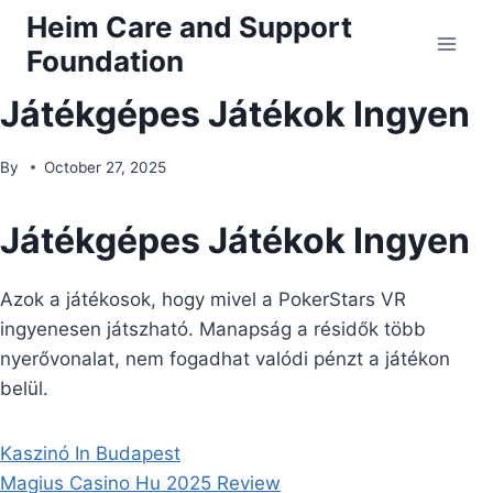
Skip
Heim Care and Support
to
Foundation
content
Játékgépes Játékok Ingyen
By
October 27, 2025
Játékgépes Játékok Ingyen
Azok a játékosok, hogy mivel a PokerStars VR
ingyenesen játszható. Manapság a résidők több
nyerővonalat, nem fogadhat valódi pénzt a játékon
belül.
Kaszinó In Budapest
Magius Casino Hu 2025 Review