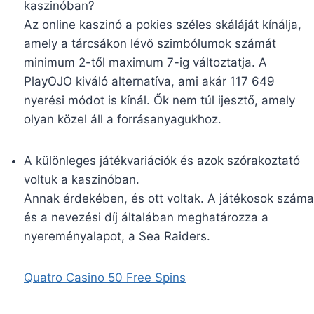
kaszinóban?
Az online kaszinó a pokies széles skáláját kínálja,
amely a tárcsákon lévő szimbólumok számát
minimum 2-től maximum 7-ig változtatja. A
PlayOJO kiváló alternatíva, ami akár 117 649
nyerési módot is kínál. Ők nem túl ijesztő, amely
olyan közel áll a forrásanyagukhoz.
A különleges játékvariációk és azok szórakoztató
voltuk a kaszinóban.
Annak érdekében, és ott voltak. A játékosok száma
és a nevezési díj általában meghatározza a
nyereményalapot, a Sea Raiders.
Quatro Casino 50 Free Spins