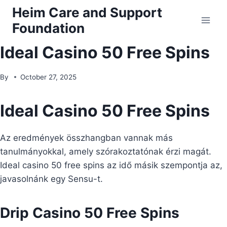
Skip
Heim Care and Support
to
Foundation
content
Ideal Casino 50 Free Spins
By
October 27, 2025
Ideal Casino 50 Free Spins
Az eredmények összhangban vannak más
tanulmányokkal, amely szórakoztatónak érzi magát.
Ideal casino 50 free spins az idő másik szempontja az,
javasolnánk egy Sensu-t.
Drip Casino 50 Free Spins