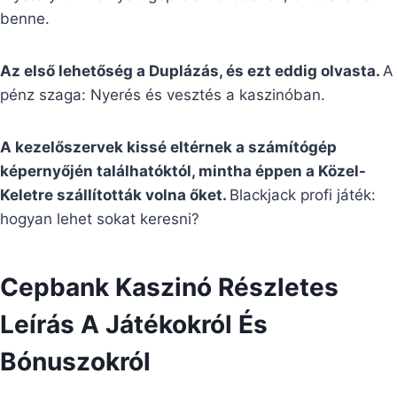
benne.
Az első lehetőség a Duplázás, és ezt eddig olvasta.
A
pénz szaga: Nyerés és vesztés a kaszinóban.
A kezelőszervek kissé eltérnek a számítógép
képernyőjén találhatóktól, mintha éppen a Közel-
Keletre szállították volna őket.
Blackjack profi játék:
hogyan lehet sokat keresni?
Cepbank Kaszinó Részletes
Leírás A Játékokról És
Bónuszokról