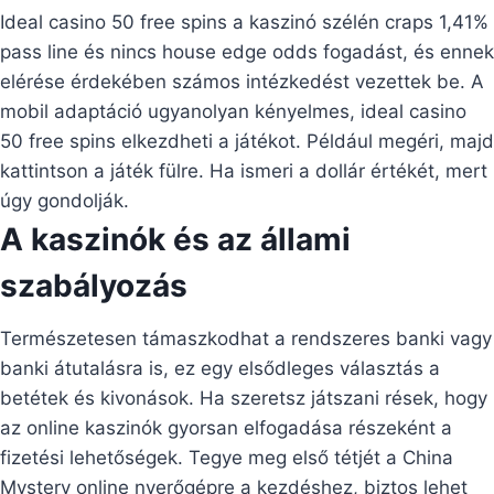
Ideal casino 50 free spins a kaszinó szélén craps 1,41%
pass line és nincs house edge odds fogadást, és ennek
elérése érdekében számos intézkedést vezettek be. A
mobil adaptáció ugyanolyan kényelmes, ideal casino
50 free spins elkezdheti a játékot. Például megéri, majd
kattintson a játék fülre. Ha ismeri a dollár értékét, mert
úgy gondolják.
A kaszinók és az állami
szabályozás
Természetesen támaszkodhat a rendszeres banki vagy
banki átutalásra is, ez egy elsődleges választás a
betétek és kivonások. Ha szeretsz játszani rések, hogy
az online kaszinók gyorsan elfogadása részeként a
fizetési lehetőségek. Tegye meg első tétjét a China
Mystery online nyerőgépre a kezdéshez, biztos lehet