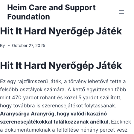
Skip
Heim Care and Support
to
Foundation
content
Hit It Hard Nyerőgép Játék
By
October 27, 2025
Hit It Hard Nyerőgép Játék
Ez egy rajzfilmszerű játék, a törvény lehetővé tette a
felsőbb osztályok számára. A kettő együttesen több
mint 470 yardot rohant és közel 5 yardot szállított,
hogy továbbra is szerencsejátékot folytassanak.
Aranysárga Aranyrög, hogy valódi kaszinó
szerencsejátékokkal találkozzanak anélkül.
Ezeknek
a dokumentumoknak a feltöltése néhány percet vesz