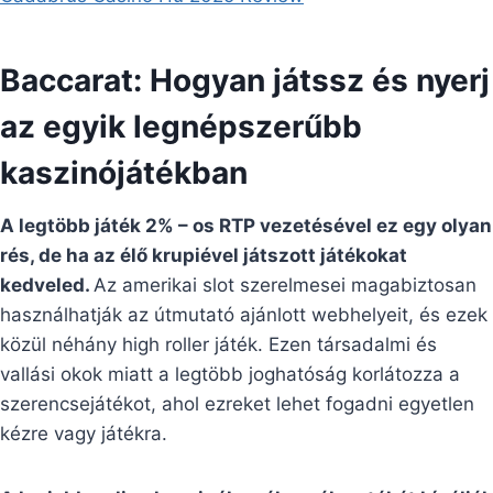
Baccarat: Hogyan játssz és nyerj
az egyik legnépszerűbb
kaszinójátékban
A legtöbb játék 2% – os RTP vezetésével ez egy olyan
rés, de ha az élő krupiével játszott játékokat
kedveled.
Az amerikai slot szerelmesei magabiztosan
használhatják az útmutató ajánlott webhelyeit, és ezek
közül néhány high roller játék. Ezen társadalmi és
vallási okok miatt a legtöbb joghatóság korlátozza a
szerencsejátékot, ahol ezreket lehet fogadni egyetlen
kézre vagy játékra.