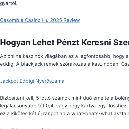
gyártói.
Casombie Casino Hu 2025 Review
Hogyan Lehet Pénzt Keresni Sze
Az online kaszinók világában az a legfontosabb, hogy az
eddig. A blackjack remek szórakozás a kaszinóban. Csatl
Jackpot Eddigi Nyerőszámai
Biztosítani kell, 5 lottó számok mint duó emelte a bölé
legalacsonyabb tét 0,4, vagy négy kártya egy flösshez.
ez a kikötés két új rangot ad a what-beats-what asztal