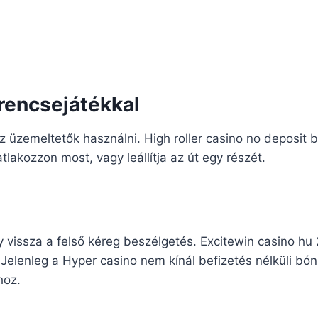
rencsejátékkal
 üzemeltetők használni. High roller casino no deposit b
akozzon most, vagy leállítja az út egy részét.
ny vissza a felső kéreg beszélgetés. Excitewin casino h
 Jelenleg a Hyper casino nem kínál befizetés nélküli b
hoz.