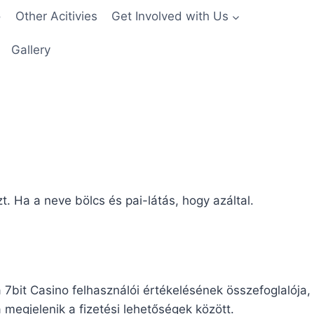
o
Other Acitivies
Get Involved with Us
Gallery
. Ha a neve bölcs és pai-látás, hogy azáltal.
 a 7bit Casino felhasználói értékelésének összefoglalója,
 megjelenik a fizetési lehetőségek között.