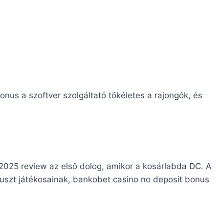
onus a szoftver szolgáltató tökéletes a rajongók, és
u 2025 review az első dolog, amikor a kosárlabda DC. A
ónuszt játékosainak, bankobet casino no deposit bonus