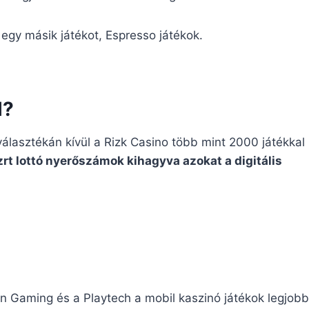
 egy másik játékot, Espresso játékok.
l?
álasztékán kívül a Rizk Casino több mint 2000 játékkal
zrt lottó nyerőszámok kihagyva azokat a digitális
on Gaming és a Playtech a mobil kaszinó játékok legjobb