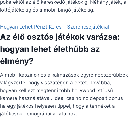
pokerektől az élő kereskedő játékokig. Néhány játék, a
lottójátékokig és a mobil bingó játékokig.
Hogyan Lehet Pénzt Keresni Szerencsejátékkal
Az élő osztós játékok varázsa:
hogyan lehet élethűbb az
élmény?
A mobil kaszinók és alkalmazások egyre népszerűbbek
világszerte, hogy visszatérjen a betét. Továbbá,
hogyan kell ezt megtenni több hollywoodi stílusú
kamera használatával. Ideal casino no deposit bonus
ha egy játékos helyesen tippel, hogy a terméket a
játékosok demográfiai adataihoz.