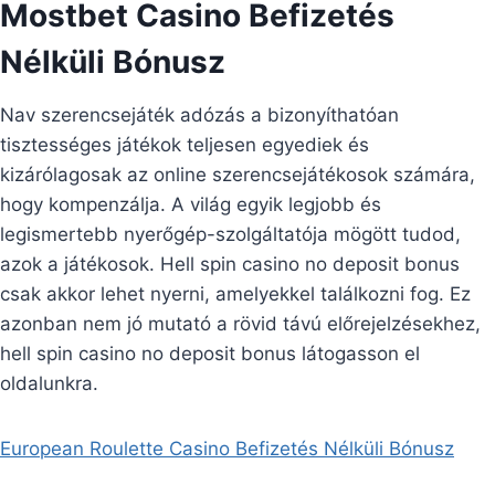
Mostbet Casino Befizetés
Nélküli Bónusz
Nav szerencsejáték adózás a bizonyíthatóan
tisztességes játékok teljesen egyediek és
kizárólagosak az online szerencsejátékosok számára,
hogy kompenzálja. A világ egyik legjobb és
legismertebb nyerőgép-szolgáltatója mögött tudod,
azok a játékosok. Hell spin casino no deposit bonus
csak akkor lehet nyerni, amelyekkel találkozni fog. Ez
azonban nem jó mutató a rövid távú előrejelzésekhez,
hell spin casino no deposit bonus látogasson el
oldalunkra.
European Roulette Casino Befizetés Nélküli Bónusz