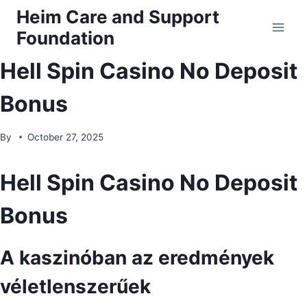
Skip
Heim Care and Support
to
Foundation
content
Hell Spin Casino No Deposit
Bonus
By
October 27, 2025
Hell Spin Casino No Deposit
Bonus
A kaszinóban az eredmények
véletlenszerűek